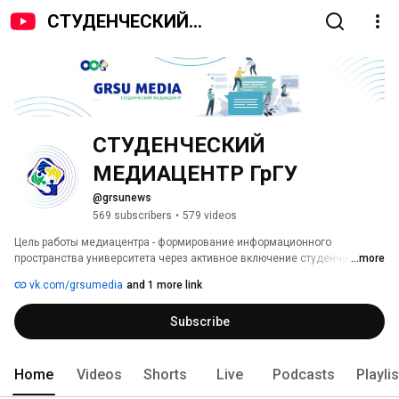
СТУДЕНЧЕСКИЙ
МЕДИАЦЕНТР ГрГУ
СТУДЕНЧЕСКИЙ 
МЕДИАЦЕНТР ГрГУ
@grsunews
569 subscribers
•
579 videos
Цель работы медиацентра - формирование информационного 
пространства университета через активное включение студенческой и 
...more
учащейся молодёжи в интеллектуальную и творческую деятельность 
vk.com/grsumedia
and 1 more link
на основе совершенствования информационной культуры. 
Студенческий медиацентр призван  обеспечить методической, 
Subscribe
организационной, ресурсной поддержкой студентов, стремящихся 
реализовать свои идеи и проекты, и стать хорошей стартовой 
площадкой для самореализации талантливой молодёжи. 
Home
Videos
Shorts
Live
Podcasts
Playli