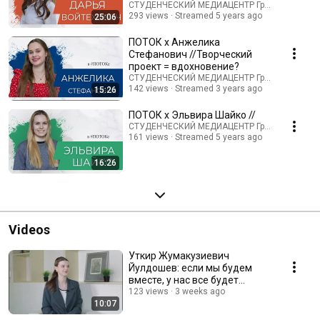
проходят каждый вторник и четверг в 18:30. Следите за анонсами
жизни?
СТУДЕНЧЕСКИЙ МЕДИАЦЕНТР ГрГУ
на наших страницах в социальных сетях, присоединяйтесь и будьте
293 views
Streamed 5 years ago
25:06
активным зрителем: задавайте вопросы и оставляйте свои
реакции. До встречи в лайве! Будьте #вПотоке.
ПОТОК х Анжелика
Стефанович //Творческий
проект = вдохновение?
СТУДЕНЧЕСКИЙ МЕДИАЦЕНТР ГрГУ
142 views
Streamed 3 years ago
15:26
ПОТОК х Эльвира Шайко //
СТУДЕНЧЕСКИЙ МЕДИАЦЕНТР ГрГУ
161 views
Streamed 5 years ago
16:26
Videos
Уткир Жумакузиевич
Йулдошев: если мы будем
вместе, у нас все будет
хорошо!
123 views
3 weeks ago
10:07