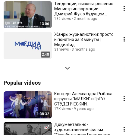
Тенденции, вызовы, решения:
Министр информации
Дмитрий Жук о будущем
белорусской журналистики
139 views
2 months ago
13:06
Жанры журналистики: просто
и понятно за 3 минуты |
МедиаГид
31 views
3 months ago
2:48
Popular videos
Концерт Александра Рыбака
и группы "МИЛКИ" в ГрГУ/
СТУДЕНЧЕСКИЙ
МЕДИАЦЕНТР
17K views
9 years ago
1:38:32
Документально-
художественный фильм
"Освобождение Гродненской