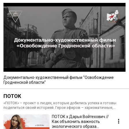
Документально-художественный фильм "Освобождение
Гродненской области"
ПОТОК
«ПОТОК» – проект о людях, которые добились успеха и готовы
поделиться своей историей. Герои эфиров – харизматичные,
интересные, яркие. Те, о ком говорят, кого любят, кем увлекаются.
ПОТОК х Дарья Войтехович //
Проектная команда – будущие специалисты в сфере медиа. Для них
участие в подготовке и проведении стримов является отличной
Как объяснить важность
возможностью для отработки теории на практике. Прямые эфиры
экологического образа