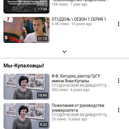
области"
10K views
1 year ago
17:34
STUДЕНЬ \ СЕЗОН 1 СЕРИЯ 1
6.3K views
10 years ago
11:12
Мы-Купаловцы!
И.Ф. Китурко, ректор ГрГУ
имени Янки Купалы
СТУДЕНЧЕСКИЙ МЕДИАЦЕНТР ГрГУ
392 views
6 years ago
10:44
Пожелания от руководства
университета
СТУДЕНЧЕСКИЙ МЕДИАЦЕНТР ГрГУ
70 views
6 years ago
9:22