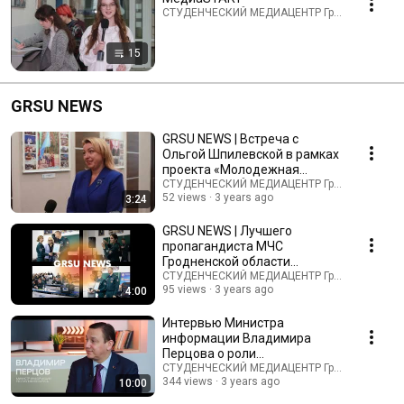
СТУДЕНЧЕСКИЙ МЕДИАЦЕНТР ГрГУ · Playlist
15
GRSU NEWS
GRSU NEWS | Встреча с
Ольгой Шпилевской в рамках
проекта «Молодежная
медиасреда»
СТУДЕНЧЕСКИЙ МЕДИАЦЕНТР ГрГУ
52 views
3 years ago
3:24
GRSU NEWS | Лучшего
пропагандиста МЧС
Гродненской области
выбрали в ГрГУ
СТУДЕНЧЕСКИЙ МЕДИАЦЕНТР ГрГУ
95 views
3 years ago
4:00
Интервью Министра
информации Владимира
Перцова о роли
журналистики в современном
СТУДЕНЧЕСКИЙ МЕДИАЦЕНТР ГрГУ
344 views
3 years ago
10:00
мире