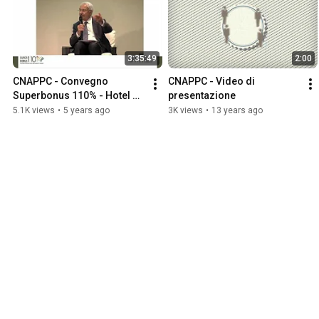
3:35:49
2:00
CNAPPC - Convegno 
CNAPPC - Video di 
Superbonus 110% - Hotel 
presentazione
St.Peter’s Crowe Plaza - 
5.1K views
•
5 years ago
3K views
•
13 years ago
Roma, 14/09/2020