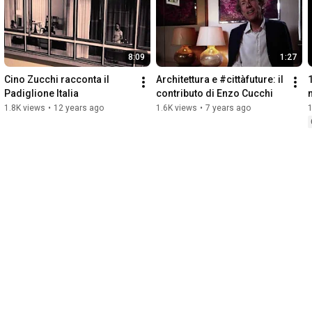
8:09
1:27
Cino Zucchi racconta il 
Architettura e #cittàfuture: il 
Padiglione Italia
contributo di Enzo Cucchi
A
1.8K views
•
12 years ago
1.6K views
•
7 years ago
1