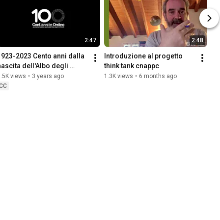
2:47
2:48
1923-2023 Cento anni dalla 
Introduzione al progetto 
nascita dell'Albo degli 
think tank cnappc
rchitetti
.5K views
•
3 years ago
1.3K views
•
6 months ago
CC