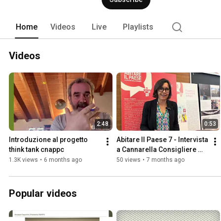
Home
Videos
Live
Playlists
Videos
2:48
0:53
Introduzione al progetto 
Abitare Il Paese 7 - Intervista 
think tank cnappc
a Cannarella Consigliere 
CNAPPC
1.3K views
•
6 months ago
50 views
•
7 months ago
Popular videos