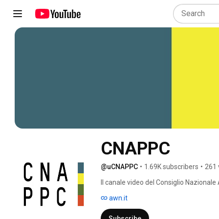
CNAPPC
@uCNAPPC
•
1.69K subscribers
•
261 
Il canale video del Consiglio Nazionale 
awn.it
Subscribe