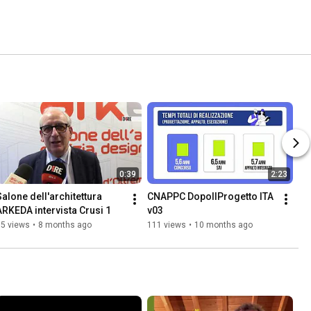
0:39
2:23
Salone dell'architettura 
CNAPPC DopoIlProgetto ITA 
ARKEDA intervista Crusi 1
v03
15 views
•
8 months ago
111 views
•
10 months ago