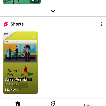
59:26
Shorts
Survei Penilaian 
Integritas
322 views
Library