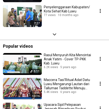
Penyelenggaraan Kabupaten/
Kota Sehat Kab Luwu
77 views
10 months ago
7:27
Popular videos
Rasul Menyuruh Kita Mencintai
Anak Yatim - Cover TP-PKK
Kab. Luwu
6.2K views
5 years ago
5:11
Maccera Tasi'Ritual Adat Datu
Luwu Mengarungi Lautan dari
Tallumae Taddette Menuju
Pelabuhan Ulo Ul
5.4K views
6 years ago
10:11
Upacara Sipil Pelepasan
Jenasah Almarhum Syukur