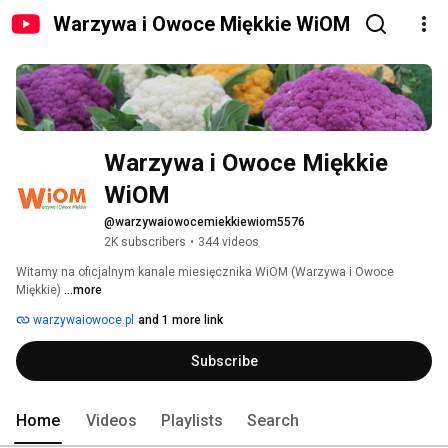
Warzywa i Owoce Miękkie WiOM
Warzywa i Owoce Miękkie 
WiOM
@warzywaiowocemiekkiewiom5576
2K subscribers
•
344 videos
Witamy na oficjalnym kanale miesięcznika WiOM (Warzywa i Owoce 
Miękkie) 
...more
warzywaiowoce.pl
and 1 more link
Subscribe
Home
Videos
Playlists
Search