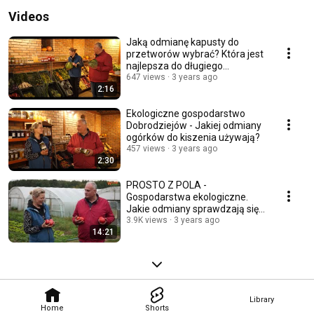
Videos
Jaką odmianę kapusty do
przetworów wybrać? Która jest
najlepsza do długiego
przechowywania?
647 views
3 years ago
2:16
Ekologiczne gospodarstwo
Dobrodziejów - Jakiej odmiany
ogórków do kiszenia używają?
457 views
3 years ago
2:30
PROSTO Z POLA -
Gospodarstwa ekologiczne.
Jakie odmiany sprawdzają się
w tej wymagającej produkcji?
3.9K views
3 years ago
14:21
Library
Home
Shorts