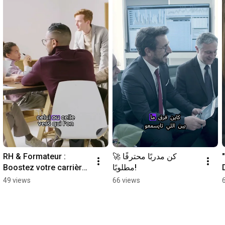
RH & Formateur : 
🚀 كن مدربًا محترفًا 
Boostez votre carrière 
مطلوبًا!
avec la certification ICF 
49 views
66 views
!