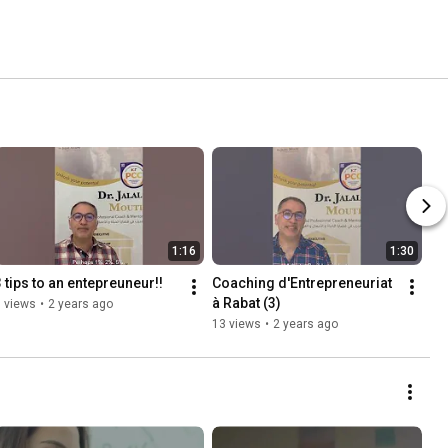
1:16
1:30
3 tips to an entepreuneur!!
Coaching d'Entrepreneuriat 
à Rabat (3)
 views
•
2 years ago
13 views
•
2 years ago