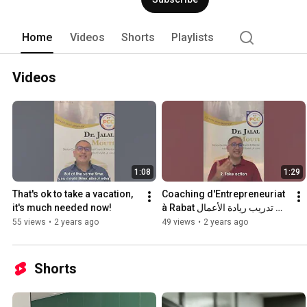
Home
Videos
Shorts
Playlists
Videos
1:08
1:29
That's ok to take a vacation, 
Coaching d'Entrepreneuriat 
it's much needed now!
à Rabat تدريب ريادة الأعمال 
بالرباط
55 views
•
2 years ago
49 views
•
2 years ago
Shorts