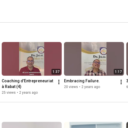
1:37
1:17
Coaching d'Entrepreneuriat 
Embracing Failure.
à Rabat (4)
20 views
•
2 years ago
6
25 views
•
2 years ago