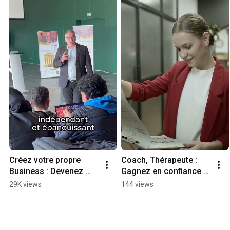
Créez votre propre 
Coach, Thérapeute : 
Business : Devenez 
Gagnez en confiance et 
coach et vivez de vos 
légitimité avec le 
29K views
144 views
passions (Liberté 
parcours ICF (ICTP).
Financière).