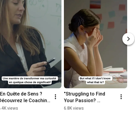
"En Quête de Sens ? 
"Struggling to Find 
Découvrez le Coaching 
Your Passion? 
et Trouvez Votre Voie !"
Coaching Might Be the 
6.4K views
6.8K views
Answer!"