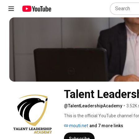
Talent Leader
@TalentLeadershipAcademy
•
3.52K 
This is the official YouTube channel for
mouti.net
and 7 more links
Subscribe