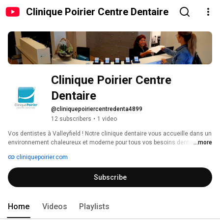
Clinique Poirier Centre Dentaire
Clinique Poirier Centre 
Dentaire
@cliniquepoiriercentredenta4899
12 subscribers
•
1 video
Vos dentistes à Valleyfield ! Notre clinique dentaire vous accueille dans un 
environnement chaleureux et moderne pour tous vos besoins dentaires 
...more
tels que implants dentaires.  Une équipe de 5 dentistes passionnés se fera 
cliniquepoirier.com
un plaisir de vous offrir les soins qui correspondent à votre santé dentaire.  
Bienvenue à tous et à toutes ! 
Subscribe
Home
Videos
Playlists