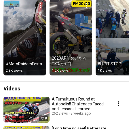
2023AP前のとある
#MotoRaidersFesta
TKRの１日
8H PIT STOP
2.8K views
1.2K views
1K views
Videos
A Tumultuous Round at
Autopolis!! Challenges Faced
and Lessons Learned.
262 views
3 weeks ago
7:18
[Long time no see!] Better late