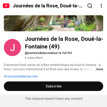
Journées de la Rose, Doué-la-
Fontaine (49)
Journées de la Rose, Doué-la-
Fontaine (49)
@journeesdelarosedoue-la-fo6763
6 subscribers
Événement festif autour de la fleur emblématique de Doué la Fontaine : la 
Rose. Concours international d'art floral avec des écoles du monde entier. 
...more
Il se déroule dans le cadre troglodytique magnifique des Arènes de Doué-
journeesdelarose.com
en-Anjou. 
Subscribe
This channel doesn't have any content