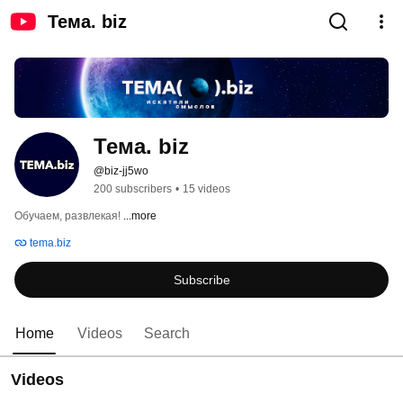
Тема. biz
Тема. biz
@biz-jj5wo
200 subscribers
•
15 videos
Обучаем, развлекая! 
...more
tema.biz
Subscribe
Home
Videos
Search
Videos