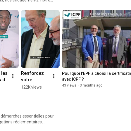
démarche qualité et obtenez une proposition en 15 minutes 
avec ICPF : 
http://bit.ly/4kHfXZP
#icpf
#formationprofessionnelle
#qualiopi
#iso
#certificationqualité
#latribunebusiness
 les 
Renforcez 
Pourquoi l'EPF a choisi la certificat
 de 
votre 
avec ICPF ?
crédibilité 
43 views
•
3 months ago
122K views
ion 
avec ISO 
S 
21001 #icpf 
#2026 
g 
#shorts
 démarches essentielles pour
026 
igations réglementaires,