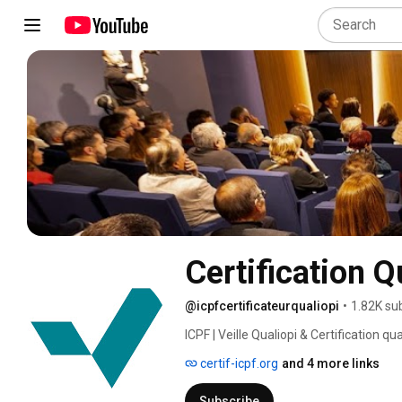
Certification Q
@icpfcertificateurqualiopi
•
1.82K su
ICPF | Veille Qualiopi & Certification q
formation et à tous ceux qui s'intéresse
certif-icpf.org
and 4 more links
professionnelle. 
Subscribe