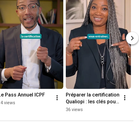
Le Pass Annuel ICPF
Préparer la certification 
Co
Qualiopi : les clés pour 
Qu
14 views
réussir
36 views
31