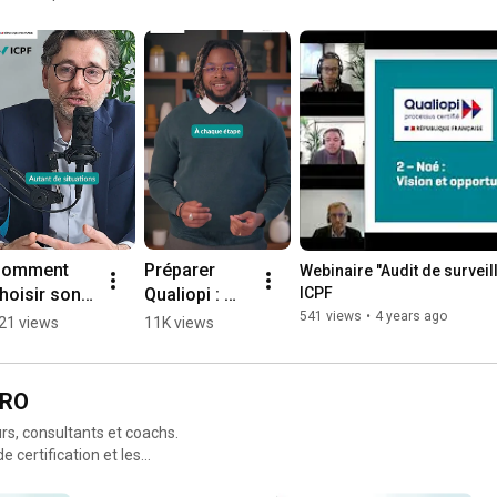
omment 
Préparer 
Webinaire "Audit de surveil
hoisir son 
Qualiopi : 
ICPF
rganisme 
gagnez du 
541 views
•
4 years ago
21 views
11K views
ertificateur 
temps avec 
ualiopi ?
Noé #icpf 
#2026 
PRO
#shorts
rs, consultants et coachs.
 certification et les