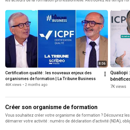
expertise et les avis de notre écosystème.
8:06
Qualiopi :
Certification qualité : les nouveaux enjeux des 
bénéfices
organismes de formation | La Tribune Business
la 
46K views
•
2 months ago
7K views
certificat
pour GAT
France 
Créer son organisme de formation
Consultin
Vous souhaitez créer votre organisme de formation ? Découvrez les
#icpf #2
démarrer votre activité : numéro de déclaration d’activité (NDA), obl
#shorts
structuration de l'offre, certification Qualiopi...