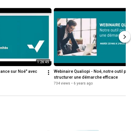
#icpf
1:26:45
lance sur Noé" avec 
Webinaire Qualiopi - Noé, notre outil pour
structurer une démarche efficace
734 views
•
6 years ago