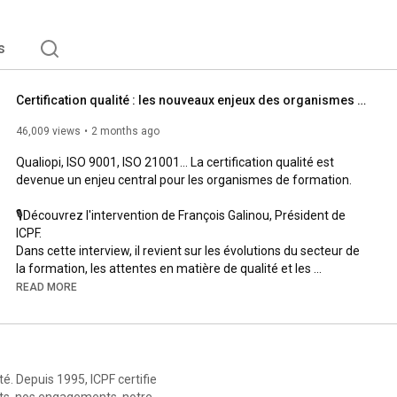
s
Certification qualité : les nouveaux enjeux des organismes de formation | La Tribune Business
46,009 views
2 months ago
Qualiopi, ISO 9001, ISO 21001... La certification qualité est 
devenue un enjeu central pour les organismes de formation.

🎙️Découvrez l'intervention de François Galinou, Président de 
ICPF. 

Dans cette interview, il revient sur les évolutions du secteur de 
la formation, les attentes en matière de qualité et les 
perspectives de la formation professionnelle en France et à 
READ MORE
l’international.

📍ICPF est le certificateur leader en formation professionnelle 
depuis plus de 30 ans.

ité. Depuis 1995, ICPF certifie
Vous avez un organisme de formation ? Engagez-vous dans la 
rts, nos engagements, notre