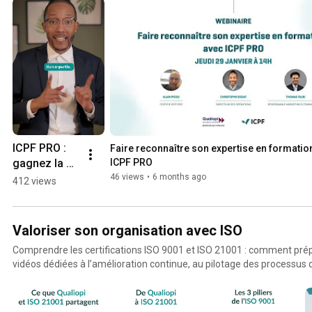
ICPF PRO : 
Faire reconnaître son expertise en formation
gagnez la 
ICPF PRO
confiance de 
46 views
•
6 months ago
412 views
vos clients 
grâce à la 
certification 
Valoriser son organisation avec ISO
qualité
Comprendre les certifications ISO 9001 et ISO 21001 : comment prép
vidéos dédiées à l’amélioration continue, au pilotage des processus 
qu’au renforcement de la reconnaissance de votre organisation en Fra