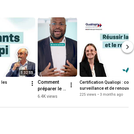
1:32:53
Comment 
les 
Certification Qualiopi : comm
préparer le 
surveillance et de renouvel
renouvellem
225 views
•
3 months ago
6.4K views
ent #qualiopi 
en 2026 ? 
#formationp
rofessionnel
le #shorts 