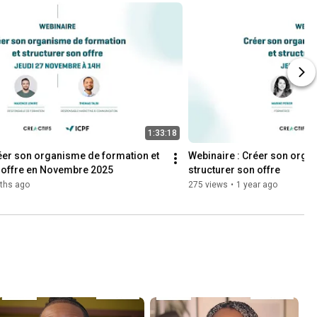
1:33:18
éer son organisme de formation et 
Webinaire : Créer son organ
n offre en Novembre 2025
structurer son offre
ths ago
275 views
•
1 year ago