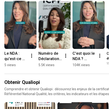
Le NDA : 
Numéro de 
C'est quoi le 
C
qu'est-ce 
Déclaration 
NDA ? 
é
que c'est et 
d’Activité : 
Comment 
1
5 views
5.5K views
104K views
comment 
est-il 
l'obtenir en 
l'obtenir ?
obligatoire ?
2026 ? #icpf 
#qualiopi 
Obtenir Qualiopi
#shorts
Comprendre et obtenir Qualiopi : découvrez les enjeux de la certifica
Référentiel National Qualité, les critères, les indicateurs et les étape
l'audit.