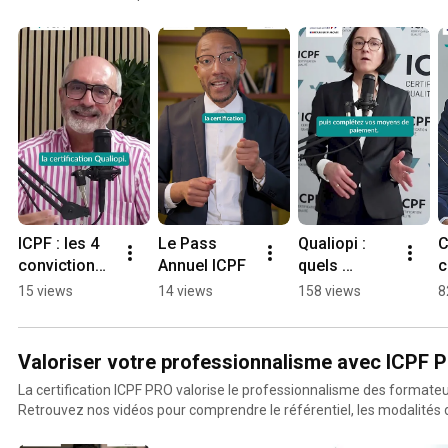
aux solutions proposées par ICPF.
ICPF : les 4 
Le Pass 
Qualiopi : 
C
convictions 
Annuel ICPF
quels 
c
du leader 
moyens de 
o
15 views
14 views
158 views
8
Qualiopi
paiement 
c
choisir sur 
Q
Noé ?
Valoriser votre professionnalisme avec ICPF 
La certification ICPF PRO valorise le professionnalisme des formateu
Retrouvez nos vidéos pour comprendre le référentiel, les modalités de
bénéfices de cette démarche qualité pour valoriser votre expertise.