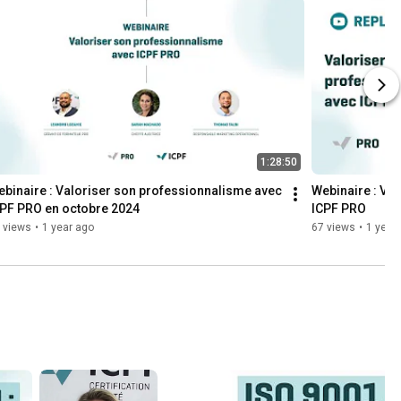
1:28:50
binaire : Valoriser son professionnalisme avec 
Webinaire : Va
CPF PRO en octobre 2024
ICPF PRO
 views
•
1 year ago
67 views
•
1 year