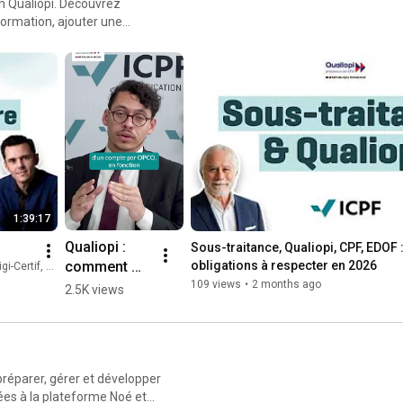
on Qualiopi. Découvrez
formation, ajouter une
s aux financements (CPF, OPCO,
1:39:17
Qualiopi : 
Sous-traitance, Qualiopi, CPF, EDOF : 
comment 
obligations à respecter en 2026
Qualiopi des OF
faire 
109 views
•
2 months ago
2.5K views
financer les 
formations 
de vos 
clients ?
 préparer, gérer et développer
ées à la plateforme Noé et