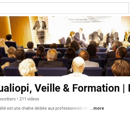
ualiopi, Veille & Formation |
bscribers
•
211 videos
ualité est une chaîne dédiée aux professionnels de la 
...more
nt à la qualité dans le secteur de la formation 