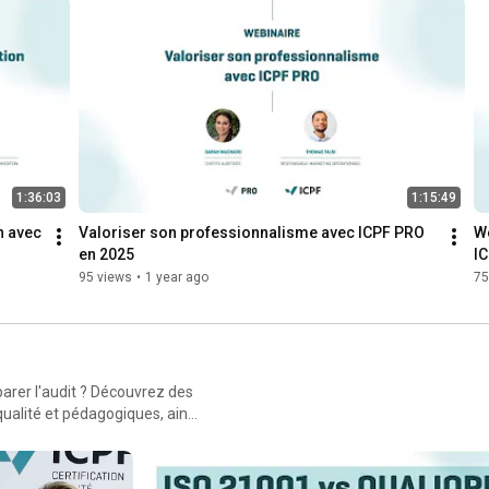
1:36:03
1:15:49
 avec 
Valoriser son professionnalisme avec ICPF PRO 
We
en 2025
I
95 views
•
1 year ago
75
arer l'audit ? Découvrez des
qualité et pédagogiques, ainsi
nce et à l’international.