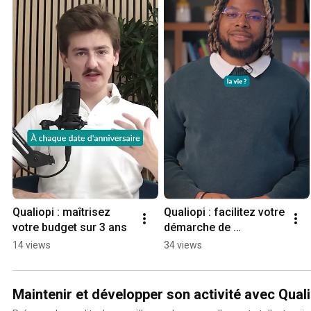
Qualiopi : maîtrisez 
Qualiopi : facilitez votre 
votre budget sur 3 ans
démarche de 
certification avec Noé
14 views
34 views
Maintenir et développer son activité avec Quali