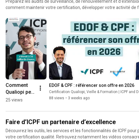
Préparez les audits de surveillance, de renouvellement et d'extensi
comment maintenir votre certification, développer votre activité de 
nouvelle catégorie d'action ou un nouveau site, et préserver l'accè
France Travail...).
Comment 
EDOF & CPF : référencer son offre en 2026
Qualiopi peut 
Certification Qualiopi, Veille & Formation | ICPF and Digi-Certif, accompagnement 
développer 
88 views
•
3 weeks ago
25 views
votre chiffre 
d'affaires ?
Faire d’ICPF un partenaire d’excellence
Découvrez les outils, les services et les fonctionnalités de ICPF pour
votre certification qualité. Retrouvez notamment les vidéos consacr