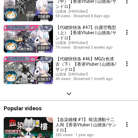
（中）【香港Vtuber | 山德洛/サ
ンドロ】
山德洛【HKVtuber】
58 views
Streamed 8 days ago
3:04:49
【代砌快快洛 #47】白露空戰型
（上）【香港Vtuber | 山德洛/サ
ンドロ】
山德洛【HKVtuber】
79 views
Streamed 3 weeks ago
3:03:01
【代砌快快洛 #46】MG白色渣
古（下）【香港Vtuber | 山德洛/
サンドロ】
山德洛【HKVtuber】
49 views
Streamed 1 month ago
3:06:07
Popular videos
【血染鐘樓 #1】 暗流湧動十二
人局【香港Vtuber | 山德洛/サン
ドロ】
285 views
1 year ago