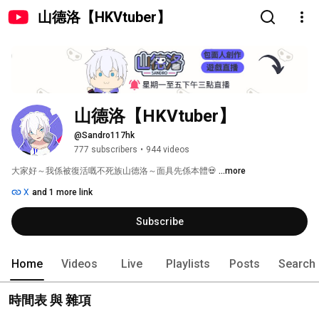
山德洛【HKVtuber】
山德洛【HKVtuber】
@Sandro117hk
777 subscribers
•
944 videos
大家好～我係被復活嘅不死族山德洛～面具先係本體💀 
...more
X
and 1 more link
Subscribe
Home
Videos
Live
Playlists
Posts
Search
時間表 與 雜項