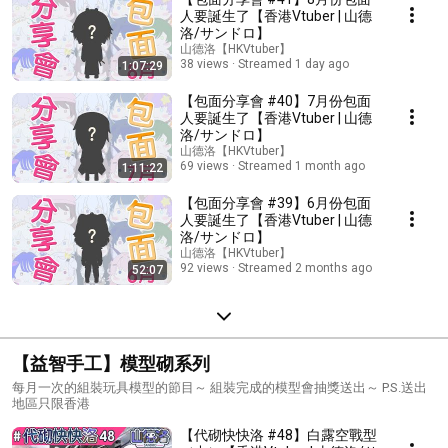
人要誕生了【香港Vtuber | 山德
洛/サンドロ】
山德洛【HKVtuber】
38 views
Streamed 1 day ago
1:07:29
【包面分享會 #40】7月份包面
人要誕生了【香港Vtuber | 山德
洛/サンドロ】
山德洛【HKVtuber】
69 views
Streamed 1 month ago
1:11:22
【包面分享會 #39】6月份包面
人要誕生了【香港Vtuber | 山德
洛/サンドロ】
山德洛【HKVtuber】
92 views
Streamed 2 months ago
52:07
【益智手工】模型砌系列
每月一次的組裝玩具模型的節目～ 組裝完成的模型會抽獎送出～ P.S.送出
地區只限香港
【代砌快快洛 #48】白露空戰型