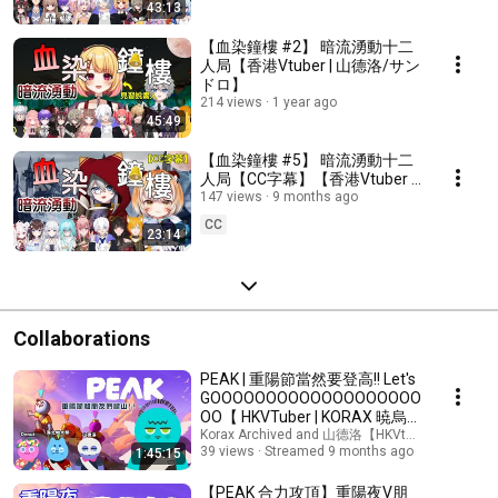
43:13
【血染鐘樓 #2】 暗流湧動十二
人局【香港Vtuber | 山德洛/サン
ドロ】
214 views
1 year ago
45:49
【血染鐘樓 #5】 暗流湧動十二
人局【CC字幕】【香港Vtuber |
山德洛/サンドロ】
147 views
9 months ago
CC
23:14
Collaborations
PEAK | 重陽節當然要登高!! Let's
GOOOOOOOOOOOOOOOOOOO
OO【 HKVTuber | KORAX 暁烏コ
ラクス】
Korax Archived and 山德洛【HKVtuber】
39 views
Streamed 9 months ago
1:45:15
【PEAK 合力攻頂】重陽夜V朋