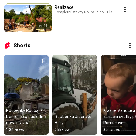
Realizace
Kompletní stavby Roubal s.r.o. · Playlist
46
Shorts
Roubenky Roubal - 
Krásné Vánoce a 
Demolice a následně 
Roubenka Jizerské 
vánoční svátky pře
nová stavba 
Hory
Roubalovi
moderní 
1.3K views
255 views
390 views
dřevostavby 