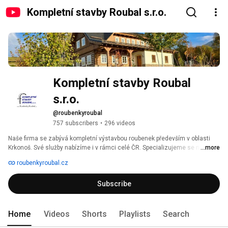
Kompletní stavby Roubal s.r.o.
Kompletní stavby Roubal 
s.r.o.
@roubenkyroubal
757 subscribers
•
296 videos
Naše firma se zabývá kompletní výstavbou roubenek především v oblasti 
Krkonoš. Své služby nabízíme i v rámci celé ČR. Specializujeme se na 
...more
realizaci roubenek a poloroubenek, jak v moderním tak i v klasickém 
roubenkyroubal.cz
dobovém stylu. Zajistíme vám kompletní stavbu na klíč, od návrhů, 
výstavby až po realizaci interiéru. 
Subscribe
Home
Videos
Shorts
Playlists
Search