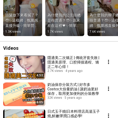
頭髮放下來看膩了？
為什麼我的公主頭總
為什麼我的辮子
🥹✨這樣綁，氛圍感
是很普通？🥹✨原來
很普通？🥹✨這
直接升級✨簡單營造
差在這裡💗✨簡單營
綁，氛圍感直接
日系氛圍感🥰✨新手
造日系氛圍感🥰✨新
💗簡單營造日系
1.3K views
1.7K views
7.6K views
也能輕鬆完成🌿先收
手也能輕鬆完成🌿收
感🥰✨ 新手也能
藏起來下次直接用💗 
藏起來下次直接用✨
完成🌿先收藏起
更多髮型教學 #umie
更多日系髮型教學 
次約會出門直接用
Videos
髮型教學 #日系髮型 
#umie髮型教學 #日
#umie髮型教學 
#日系編髮 #髮型教
系髮型 #日系編髮 #
系髮型 #日系編髮
隱適美二次矯正 | 傳統牙套失敗 |
隱適美原理、口腔掃描過程、矯
學 #女生髮型
髮型教學 #女生髮型
髮型教學 #女生
正二年心得！
2.7K views
4 years ago
4:53
奶油保存分裝方式 | 好市多
Costco大份量奶油 | 讓奶油更好
保存，取用更加便利的分裝教學
32K views
5 years ago
6:05
日式玉子燒|日本料理店高湯玉子
燒,鮮嫩彈潤口感必學!