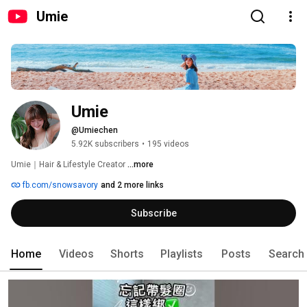
Umie
Umie
@Umiechen
5.92K subscribers
•
195 videos
Umie｜Hair & Lifestyle Creator 
...more
fb.com/snowsavory
and 2 more links
Subscribe
Home
Videos
Shorts
Playlists
Posts
Search