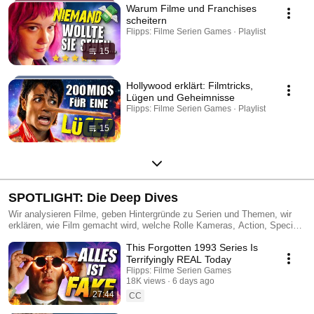
Warum Filme und Franchises
scheitern
Flipps: Filme Serien Games · Playlist
15
Hollywood erklärt: Filmtricks,
Lügen und Geheimnisse
Flipps: Filme Serien Games · Playlist
15
SPOTLIGHT: Die Deep Dives
Wir analysieren Filme, geben Hintergründe zu Serien und Themen, wir
erklären, wie Film gemacht wird, welche Rolle Kameras, Action, Special
Effects, AI, Intro-Szenen und Schluss Twists spielen. Wir werfen einen
This Forgotten 1993 Series Is
Blick auf Spiele und wie sie für Serien und Filme adaptiert werden. Wir
analysieren Franchises wie Harry Potter, Marvel und Star Wars und
Terrifyingly REAL Today
nehmen uns auch die aktuellen Probleme des Streaming vor wie bei
Flipps: Filme Serien Games
Disney Plus, Prime oder Netflix. Die Spotlights, unsere Deep Dives sind
18K views
6 days ago
für alle, die sich für Hintergründe und Informationen interessieren zu
27:44
CC
Filmen, Serien & Games.