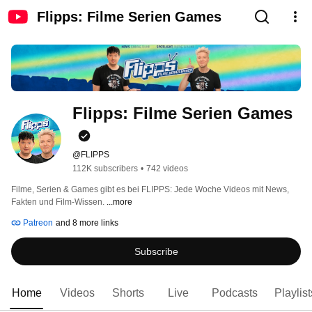
Flipps: Filme Serien Games
Flipps: Filme Serien Games
@FLIPPS
112K subscribers
•
742 videos
Filme, Serien & Games gibt es bei FLIPPS: Jede Woche Videos mit News, 
Fakten und Film-Wissen. 
...more
Patreon
and 8 more links
Subscribe
Home
Videos
Shorts
Live
Podcasts
Playlist