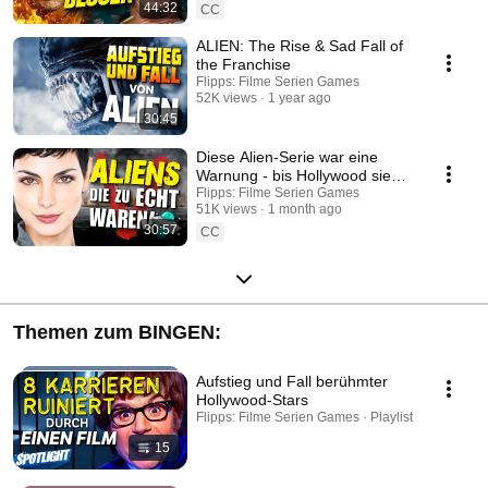
44:32
CC
ALIEN: The Rise & Sad Fall of
the Franchise
Flipps: Filme Serien Games
52K views
1 year ago
30:45
Diese Alien-Serie war eine
Warnung - bis Hollywood sie
zweimal ruinierte
Flipps: Filme Serien Games
51K views
1 month ago
30:57
CC
Themen zum BINGEN:
Aufstieg und Fall berühmter
Hollywood-Stars
Flipps: Filme Serien Games · Playlist
15