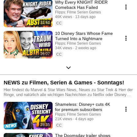
Why Every KNIGHT RIDER
Comeback Has Failed
Flipps: Filme Serien Games
46K views
13 days ago
31:40
CC
10 Disney Stars Whose Fame
Turned Into a Nightmare
Flipps: Filme Serien Games
34K views
2 weeks ago
26:07
CC
NEWS zu Filmen, Serien & Games - Sonntags!
Hier findest du Marvel & Star Wars News, Neues zu Star Trek & Herr der
Ringe, und natürlich alle wichtigen Nachrichten zu Netflix oder Disney
Plus. FLIPPS NEWS ist DAS deutsche Magazin, das dir auch
Shameless: Disney+ cuts 4K
Hintergründe und Analysen gibt, und sagt, was es Neues in der Filme,
Serien und Games-Branche gibt, welche Kinostarts du nicht verpassen
for premium subscribers
darfst, was sich im Streaming lohnt, und welche wichtigen Spiele auf der
Flipps: Filme Serien Games
Switch, Xbox oder der PS5 erscheinen.
21K views
4 days ago
28:35
CC
The Doomsday trailer shows