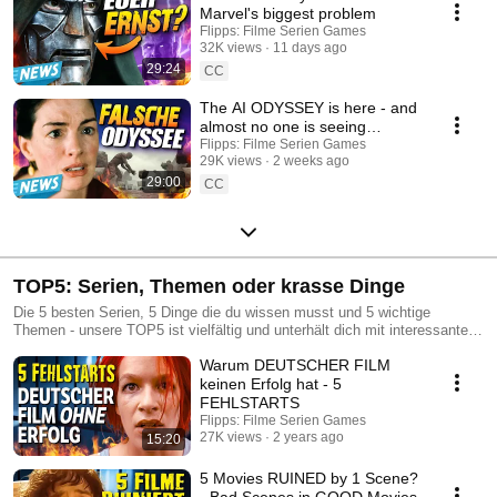
Marvel's biggest problem
Flipps: Filme Serien Games
32K views
11 days ago
29:24
CC
The AI ODYSSEY is here - and
almost no one is seeing
Nolan's real version!
Flipps: Filme Serien Games
29K views
2 weeks ago
29:00
CC
TOP5: Serien, Themen oder krasse Dinge
Die 5 besten Serien, 5 Dinge die du wissen musst und 5 wichtige
Themen - unsere TOP5 ist vielfältig und unterhält dich mit interessante
Infos zu deinen Lieblingsfilmen und -Serien, seien es Nintendo, Disney
Warum DEUTSCHER FILM
und Pixar Animation, Jurassic Park, Marvel Filme und Serien, Harry
Potter, Game of Thrones oder Star Wars. Schau einfach mal rein und
keinen Erfolg hat - 5
binge dich durch!
FEHLSTARTS
Flipps: Filme Serien Games
27K views
2 years ago
15:20
5 Movies RUINED by 1 Scene?
- Bad Scenes in GOOD Movies