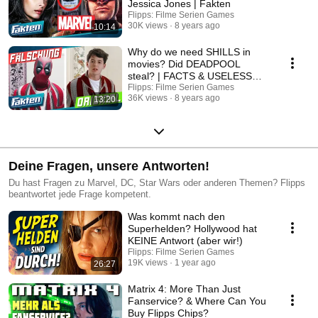
Jessica Jones | Fakten
Flipps: Filme Serien Games
30K views
8 years ago
10:14
Why do we need SHILLS in
movies? Did DEADPOOL
steal? | FACTS & USELESS
movie trivia
Flipps: Filme Serien Games
36K views
8 years ago
13:20
Deine Fragen, unsere Antworten!
Du hast Fragen zu Marvel, DC, Star Wars oder anderen Themen? Flipps
beantwortet jede Frage kompetent.
Was kommt nach den
Superhelden? Hollywood hat
KEINE Antwort (aber wir!)
Flipps: Filme Serien Games
19K views
1 year ago
26:27
Matrix 4: More Than Just
Fanservice? & Where Can You
Buy Flipps Chips?