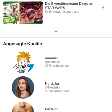
Die 5 verstörendsten Dinge an
STAR WARS
526K views
8 years ago
6:42
Angesagte Kanäle
manniac
@Manniac
237K subscribers
Nerdzika
@Nerdzika
56.5K subscribers
BeHaind