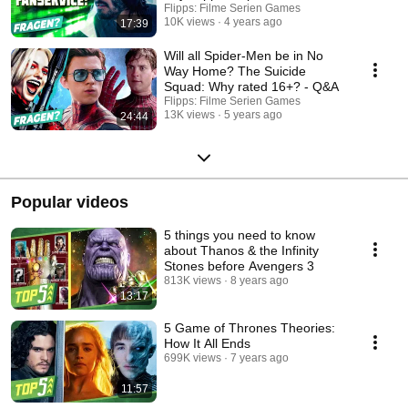
Flipps: Filme Serien Games
10K views
4 years ago
17:39
Will all Spider-Men be in No
Way Home? The Suicide
Squad: Why rated 16+? - Q&A
Flipps: Filme Serien Games
13K views
5 years ago
24:44
Popular videos
5 things you need to know
about Thanos & the Infinity
Stones before Avengers 3
813K views
8 years ago
13:17
5 Game of Thrones Theories:
How It All Ends
699K views
7 years ago
11:57