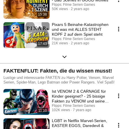
Flipps: Filme Serien Games
50K views
2 years ago
15:38
Pixars 5 Beinahe-Katastrophen
und was mit ALLES STEHT
KOPF 2 auf dem Spiel steht
Flipps: Filme Serien Games
21K views
2 years ago
17:43
FAKTENFLUT: Fakten, die du wissen musst!
Lustige und interessante FAKTEN zu Harry Potter, Venom, Marvel
Serien, Spider-Man, Lego Batman oder Power Rangers. Viel Spaß!
Ist VENOM 2 & CARNAGE für
Kinder geeignet? - 25 bissige
Fakten zu VENOM und seinen
Geheimnissen
Flipps: Filme Serien Games
102K views
7 years ago
11:10
LGBT in Netflix Marvel-Serien,
EASTER EGGS, Daredevil &