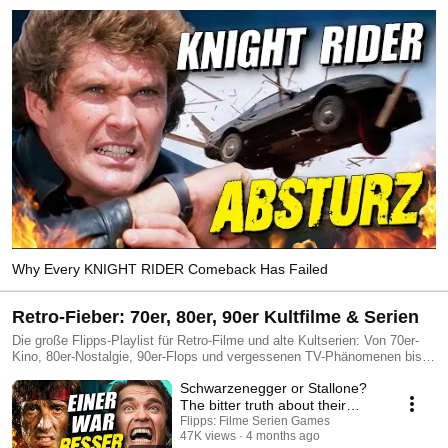
Why Every KNIGHT RIDER Comeback Has Failed
Retro-Fieber: 70er, 80er, 90er Kultfilme & Serien
Die große Flipps-Playlist für Retro-Filme und alte Kultserien: Von 70er-
Kino, 80er-Nostalgie, 90er-Flops und vergessenen TV-Phänomenen bis
zu Stars, Serien und Franchises, die früher riesig waren und heute fast
Schwarzenegger or Stallone?
vergessen sind - und wir fragen uns: Warum haben wir das eigentlich
geliebt?
The bitter truth about their
careers
Flipps: Filme Serien Games
47K views
4 months ago