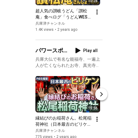
10:26
超人気の讃岐うどん「讃松
うさぎ大好きなオ
庵」食べログ「うどんWEST
フェ＆食堂『うさ
百名店2024」
ぱ』
兵庫津チャンネル
兵庫津チャンネル
1.4K views
•
2 years ago
3K views
•
2 years a
パワースポ
Play all
ットの宝
兵庫大仏で有名な能福寺、一遍上
人が亡くなられたお寺、真光寺、
庫、兵庫津
柳原蛭子神社、大黒寺、松尾稲
の神社・仏
荷、八幡神社など、兵庫津にはパ
閣
ワースポットとも言える神社・仏
閣が点在しています。
15:56
縁結びのお稲荷さん。松尾稲
後醍醐天皇と海亀
荷神社（日本最古のビリケン
福厳寺
さんを祀る）魅力再発見　#
兵庫津チャンネル
兵庫津チャンネル
縁結び #お稲荷さん #ビリケ
775 views
•
2 years ago
658 views
•
2 years