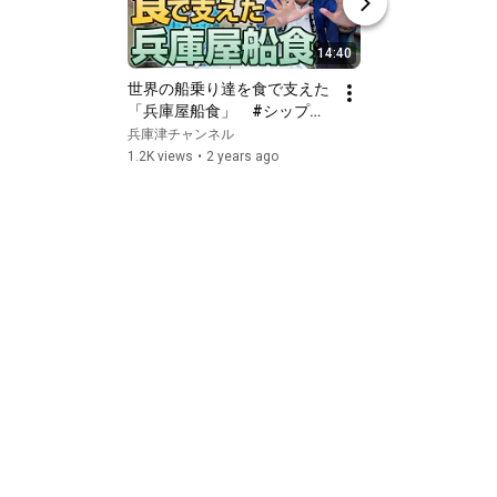
14:40
世界の船乗り達を食で支えた
兵庫津Station
「兵庫屋船食」　#シップチ
ルトレディー：兵
ャンドラー #兵庫屋船食 #兵
販売
兵庫津チャンネル
兵庫津チャンネル
庫津
1.2K views
•
2 years ago
486 views
•
3 years