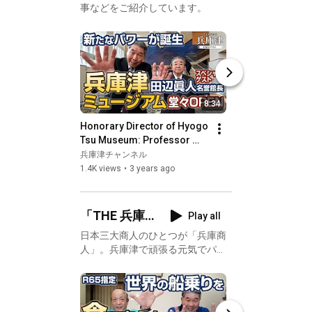
事などをご紹介しています。
トのご紹介
8:34
Honorary Director of Hyogo 
兵庫津ミュージア
Tsu Museum: Professor 
ブースのご紹介
Masato Tanabe introduces 
兵庫津チャンネル
兵庫津チャンネル
its charms
1.4K views
•
3 years ago
1K views
•
2 years a
「THE 兵庫
Play all
商人」兵庫
日本三大商人のひとつが「兵庫商
人」。兵庫津で頑張る元気でパワ
津の元気な
フルな企業や会社をご紹介。
人・企業