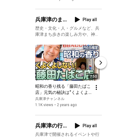
ン
兵庫津のま
Play all
ち歩き・研
歴史・文化・人・グルメなど、兵
庫津まち歩きの楽しみ方や、神戸
究・プロジ
大学大学院との共同研究等
ェクト
7:50
昭和の香り残る「藤田たばこ
高田ファンの皆さ
店」元気の秘訣は“くよくよ
巡り
しない事！”
兵庫津チャンネル
兵庫津チャンネル
1.1K views
•
2 years ago
681 views
•
2 years
兵庫津の行
Play all
事・イベン
兵庫津で開催されるイベントや行