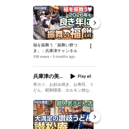
4:45
福を振舞う「振舞い餅つ
めっちゃカワイイ♪
き」：兵庫津チャンネル
氷”「うさぎと葉
398 views
•
5 months ago
1.1K views
•
11 mon
兵庫津の美
Play all
味くて人情
串カツ、お好み焼き、お寿司、う
どん、昭和喫茶、ホルモン焼な
のあるグル
ど、兵庫津にある美味しくって人
メなお店
情あふれる良いお店をご紹介。