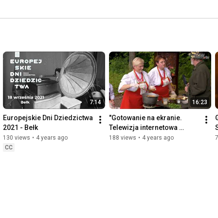
7:14
16:23
Europejskie Dni Dziedzictwa 
"Gotowanie na ekranie. 
2021 - Bełk
Telewizja internetowa 
KGW.tv - ODCINEK 1
130 views
•
4 years ago
188 views
•
4 years ago
CC