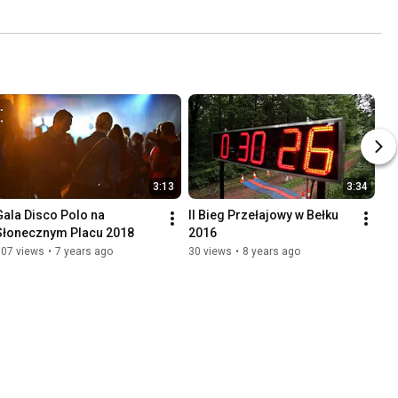
3:13
3:34
Gala Disco Polo na 
II Bieg Przełajowy w Bełku 
Słonecznym Placu 2018
2016
707 views
•
7 years ago
30 views
•
8 years ago