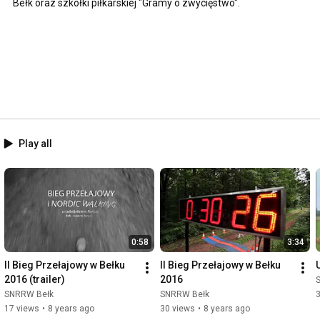
Bełk oraz szkółki piłkarskiej "Gramy o zwycięstwo".
Play all
0:58
3:34
II Bieg Przełajowy w Bełku 
II Bieg Przełajowy w Bełku 
2016 (trailer)
2016
SNRRW Bełk
SNRRW Bełk
17 views
•
8 years ago
30 views
•
8 years ago