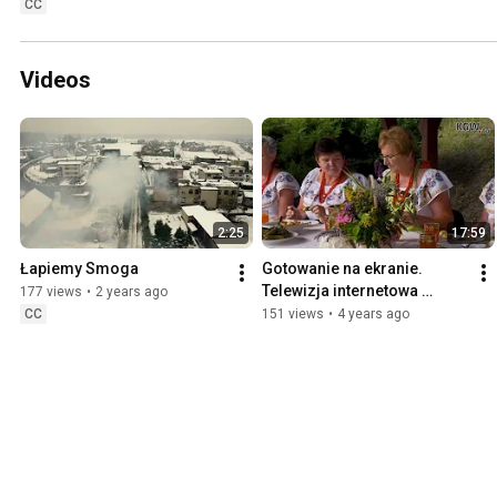
CC
Videos
2:25
17:59
Łapiemy Smoga
Gotowanie na ekranie. 
Telewizja internetowa 
177 views
•
2 years ago
KGW.tv - odcinek 2
CC
151 views
•
4 years ago