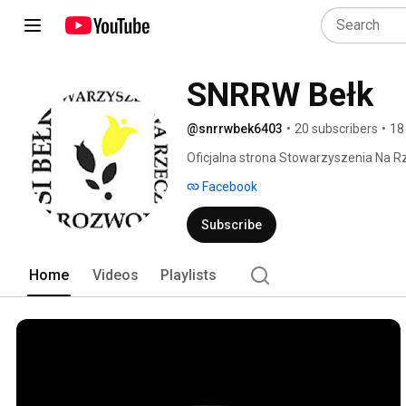
SNRRW Bełk
@snrrwbek6403
•
20 subscribers
•
18
Oficjalna strona Stowarzyszenia Na R
Facebook
Subscribe
Home
Videos
Playlists