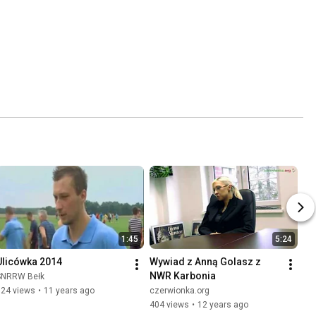
1:45
5:24
Ulicówka 2014
Wywiad z Anną Golasz z 
NWR Karbonia
SNRRW Bełk
324 views
•
11 years ago
czerwionka.org
404 views
•
12 years ago