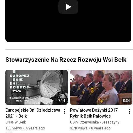
Stowarzyszenie Na Rzecz Rozwoju Wsi Bełk
7:14
8:34
Europejskie Dni Dziedzictwa 
Powiatowe Dożynki 2017 
2021 - Bełk
Rybnik Bełk Palowice
SNRRW Bełk
UGiM Czerwionka - Leszczyny
130 views
•
4 years ago
3.7K views
•
8 years ago