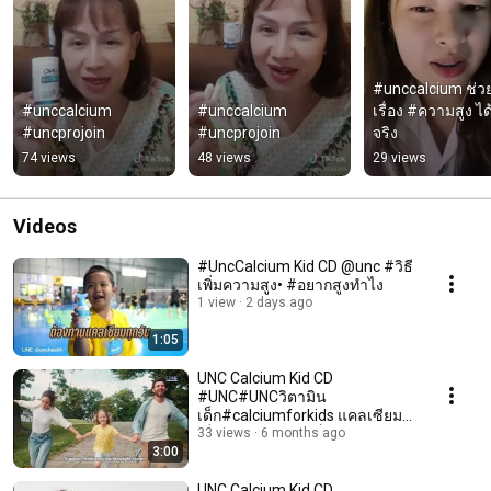
#unccalcium ช่ว
#unccalcium 
#unccalcium 
เรื่อง #ความสูง ได
#uncprojoin
#uncprojoin
จริง
74 views
48 views
29 views
Videos
#UncCalcium Kid CD @unc #วิธี
เพิ่มความสูง• #อยากสูงทำไง
1 view
2 days ago
1:05
UNC Calcium Kid CD
#UNC#UNCวิตามิน
เด็ก#calciumforkids แคลเซียม
เด็ก#วิตามินรวมเด็ก#เสริมภูมิลูก
33 views
6 months ago
3:00
รัก
UNC Calcium Kid CD