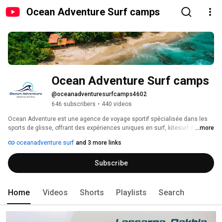
Ocean Adventure Surf camps
Ocean Adventure Surf camps
@oceanadventuresurfcamps4602
646 subscribers
•
440 videos
Ocean Adventure est une agence de voyage sportif spécialisée dans les 
sports de glisse, offrant des expériences uniques en surf, kitesurf et 
...more
wingfoil. Destinée aux individus, couples, et familles, elle propose des 
oceanadventure.surf
and 3 more links
séjours dans diverses destinations abordables, incluant la France, les 
Canaries, le Portugal, et le Maroc. Leur promesse est de transformer les 
Subscribe
voyageurs en véritables surfeurs grâce à un réseau de professionnels 
passionnés. Les séjours sont enrichis par des activités complémentaires 
comme le yoga et des excursions. Ocean Adventure met l'accent sur 
l'équilibre, le dépassement personnel, et l'authenticité, en privilégiant 
Home
Videos
Shorts
Playlists
Search
l'enseignement de qualité, le respect de l'environnement, et le soutien des 
communautés locales. 