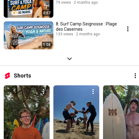
79 views
2 months ago
0:57
8. Surf Camp Seignosse : Plage
des Casernes
133 views
2 months ago
1:08
Shorts