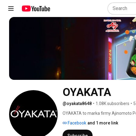
OYAKATA
@oyakata8648
•
1.08K subscribers
•
5
OYAKATA to marka firmy Ajinomoto Pola
Group,  wywodząca się z Japonii z pona
Facebook
and 1 more link
oraz kuchnia. Inspirujemy się zarówno 
trendami, które ze starannością prze
Subscribe