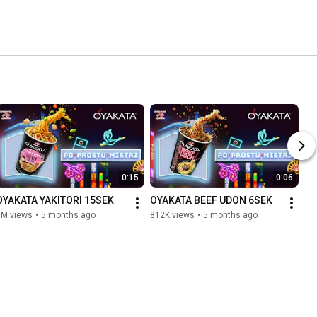
0:15
0:06
OYAKATA YAKITORI 15SEK
OYAKATA BEEF UDON 6SEK
1M views
•
5 months ago
812K views
•
5 months ago