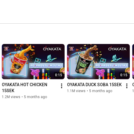
0:15
0:15
OYAKATA HOT CHICKEN 
OYAKATA DUCK SOBA 15SEK
15SEK
1.1M views
•
5 months ago
1.2M views
•
5 months ago