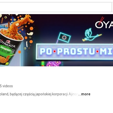
5 videos
nd, będącej częścią japońskiej korporacji Ajinomoto 
...more
d 100 letnią tradycją. Fascynuje nas japońska kultura 
bogatą historią tego niezwykłego kraju, jak i nowymi 
kładamy do naszych produktów. 