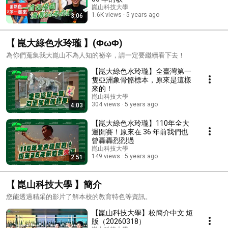
崑山科技大學
1.6K views
5 years ago
3:06
【 崑大綠色水玲瓏 】(ΦωΦ)
為你們蒐集我大崑山不為人知的祕辛，請一定要繼續看下去！
【崑大綠色水玲瓏】全臺灣第一
隻亞洲象骨骼標本，原來是這樣
來的！
崑山科技大學
304 views
5 years ago
4:03
【崑大綠色水玲瓏】110年全大
運開賽！原來在 36 年前我們也
曾轟轟烈烈過
崑山科技大學
149 views
5 years ago
2:51
【 崑山科技大學 】簡介
您能透過精采的影片了解本校的教育特色等資訊。
【崑山科技大學】校簡介中文 短
版（20260318）