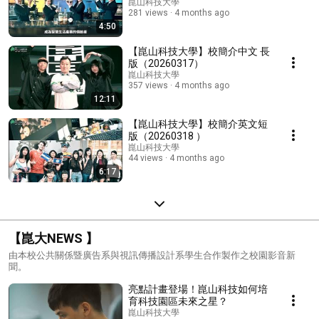
崑山科技大學
281 views
4 months ago
4:50
【崑山科技大學】校簡介中文 長
版（20260317）
崑山科技大學
357 views
4 months ago
12:11
【崑山科技大學】校簡介英文短
版（20260318 ）
崑山科技大學
44 views
4 months ago
6:17
【崑大NEWS 】
由本校公共關係暨廣告系與視訊傳播設計系學生合作製作之校園影音新
聞。
亮點計畫登場！崑山科技如何培
育科技園區未來之星？
崑山科技大學