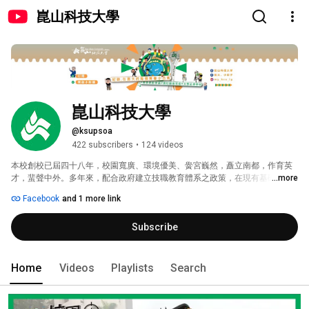
崑山科技大學
崑山科技大學
@ksupsoa
422 subscribers
•
124 videos
本校創校已屆四十八年，校園寬廣、環境優美、黌宮巍然，矗立南都，作育英
才，蜚聲中外。多年來，配合政府建立技職教育體系之政策，在現有基礎上穩
...more
健經營、踏實辦學，兼顧大學教育與技職教育之整合，同時因應國家經濟建
Facebook
and 1 more link
設，依循產業發展方向，教授應用科學及技術服務，培養具備人文精神中心內
涵的工程、管理、商業及設計高級人才，並積極辦理推廣教育，提供業界專業
Subscribe
人員在職進修及研究發展機會，使產學結合，成為一流科技大學。邁向二十一
世紀後，期許更能快速穩健發展，躋身國際一流學府。 
Home
Videos
Playlists
Search