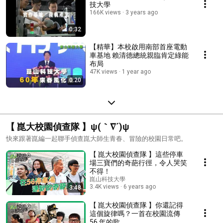
技大學
166K views
3 years ago
0:32
【精華】本校啟用南部首座電動
車基地 賴清德總統親臨肯定綠能
布局
47K views
1 year ago
0:20
【 崑大校園偵查隊 】ψ(｀∇´)ψ
快來跟著崑編一起聯手偵查崑大師生青春、冒險的校園日常吧。
【 崑大校園偵查隊 】這些停車
場三寶們的奇葩行徑，令人哭笑
不得！
崑山科技大學
3.4K views
6 years ago
3:48
【 崑大校園偵查隊 】你還記得
這個旋律嗎？一首在校園流傳
56 年的歌