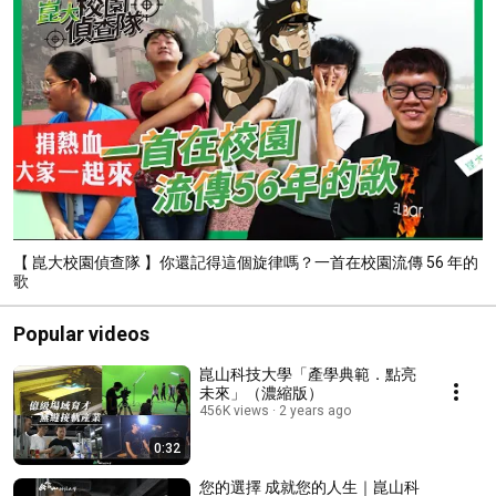
【 崑大校園偵查隊 】你還記得這個旋律嗎？一首在校園流傳 56 年的
歌
Popular videos
崑山科技大學「產學典範．點亮
未來」（濃縮版）
456K views
2 years ago
0:32
您的選擇 成就您的人生｜崑山科