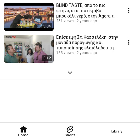
BLIND TASTE, από το πιο
φτηνό, στο πιο ακριβό
μπουκάλι νερό, στην Agora του
Costa Navarino
251 views
2 years ago
8:04
Επίσκεψη Στ. Κασσελάκη, στην
μονάδα παραγωγής και
τυποποίησης ελαιόλαδου της
οικογένειας Κανάκης
133 views
2 years ago
3:12
Library
Home
Shorts