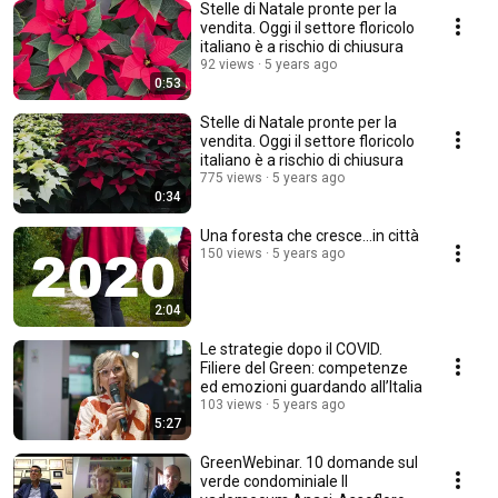
Stelle di Natale pronte per la
vendita. Oggi il settore floricolo
italiano è a rischio di chiusura
92 views
5 years ago
0:53
Stelle di Natale pronte per la
vendita. Oggi il settore floricolo
italiano è a rischio di chiusura
775 views
5 years ago
0:34
Una foresta che cresce...in città
150 views
5 years ago
2:04
Le strategie dopo il COVID.
Filiere del Green: competenze
ed emozioni guardando all’Italia
103 views
5 years ago
5:27
GreenWebinar. 10 domande sul
verde condominiale Il