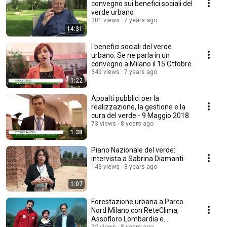
convegno sui benefici sociali del
verde urbano
301 views
7 years ago
14:31
I benefici sociali del verde
urbano. Se ne parla in un
convegno a Milano il 15 Ottobre
349 views
7 years ago
1:22
Appalti pubblici per la
realizzazione, la gestione e la
cura del verde - 9 Maggio 2018
73 views
8 years ago
1:38
Piano Nazionale del verde:
intervista a Sabrina Diamanti
143 views
8 years ago
1:07
Forestazione urbana a Parco
Nord Milano con ReteClima,
Assofloro Lombardia e