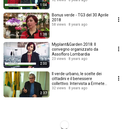
Ministero Ambiente
92 views
8 years ago
1:04
Bonus verde - TG3 del 30 Aprile
2018
58 views
8 years ago
1:38
Myplant&Garden 2018. Il
convegno organizzato da
Assofloro Lombardia
23 views
8 years ago
2:00
Il verde urbano, le scelte dei
cittadini e il benessere
collettivo. Intervista a Ermete
Realacci
32 views
8 years ago
2:37