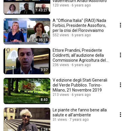
vademecum Anaci-Assofloro
120 views
6 years ago
1:43:21
A "Officina Italia" (RAI3) Nada
Forbici, Presidente Assofloro,
per la crisi del Florovivaismo
552 views
6 years ago
35:15
Ettore Prandini, Presidente
Coldiretti, all'audizione della
Commissione Agricoltura del
26 Maggio
236 views
6 years ago
3:37
V edizione degli Stati Generali
del Verde Pubblico. Torino-
Milano, 21 Novembre 2019
213 views
6 years ago
8:40
Le piante che fanno bene alla
salute e all'ambiente
31 views
7 years ago
1:24