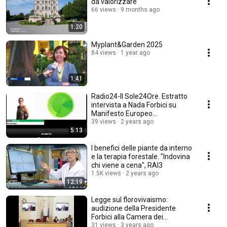
da valorizzare
66 views
9 months ago
1:20
Myplant&Garden 2025
84 views
1 year ago
1:41
Radio24-Il Sole24Ore. Estratto
intervista a Nada Forbici su
Manifesto Europeo
Florovivaismo
39 views
2 years ago
5:13
I benefici delle piante da interno
e la terapia forestale. "Indovina
chi viene a cena", RAI3
1.5K views
2 years ago
12:19
Legge sul florovivaismo:
audizione della Presidente
Forbici alla Camera dei
Deputati. Marzo 2023
31 views
3 years ago