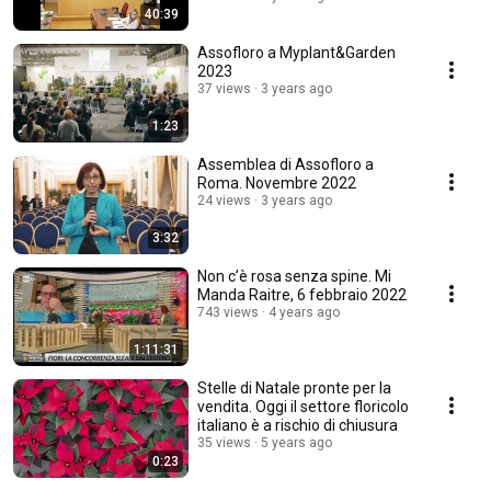
40:39
Assofloro a Myplant&Garden
2023
37 views
3 years ago
1:23
Assemblea di Assofloro a
Roma. Novembre 2022
24 views
3 years ago
3:32
Non c’è rosa senza spine. Mi
Manda Raitre, 6 febbraio 2022
743 views
4 years ago
1:11:31
Stelle di Natale pronte per la
vendita. Oggi il settore floricolo
italiano è a rischio di chiusura
35 views
5 years ago
0:23