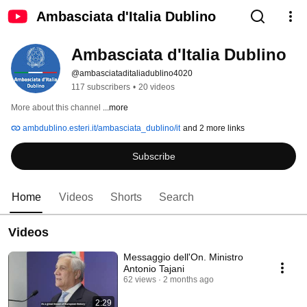
Ambasciata d'Italia Dublino
Ambasciata d'Italia Dublino
@ambasciataditaliadublino4020
117 subscribers
•
20 videos
More about this channel
...more
ambdublino.esteri.it/ambasciata_dublino/it
and 2 more links
Subscribe
Home
Videos
Shorts
Search
Videos
Messaggio dell'On. Ministro
Antonio Tajani
62 views
2 months ago
2:29