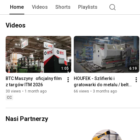
Home
Videos
Shorts
Playlists
Videos
1:05
6:19
BTC Maszyny   oficjalny film 
HOUFEK - Szlifierki i 
z targów ITM 2026
gratowarki do metalu / belt 
sanders and brushing 
30 views
•
1 month ago
66 views
•
3 months ago
machines for metal
CC
Nasi Partnerzy