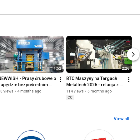
1:52
2:26
NEWWISH - Prasy śrubowe o 
BTC Maszyny na Targach 
napędzie bezpośrednim 
Metaltech 2026 - relacja z 
elektrycznym / servo direct 
wydarzenia
60 views
•
4 months ago
114 views
•
6 months ago
drive screw presses
CC
View all