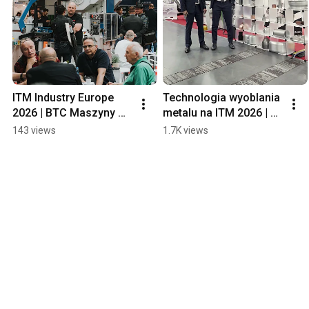
ITM Industry Europe 
Technologia wyoblania 
2026 | BTC Maszyny 
metalu na ITM 2026 | 
Highlights
Metal Spinning Lathes 
143 views
1.7K views
Technology by ZANI