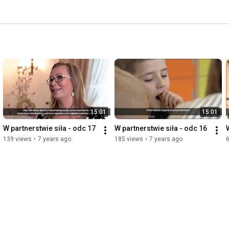
ogą wspólnie realizować kosztowne inwestycje. Do 
 regionie mamy ponad 3 miliardy zł. 
15:01
15:01
W partnerstwie siła - odc 17
W partnerstwie siła - odc 16
139 views
•
7 years ago
185 views
•
7 years ago