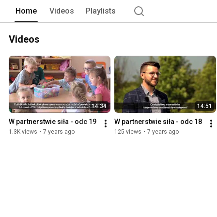
przy pomocy ZIT, samorządy lokalne m
Home
Videos
Playlists
2020 roku do wydania na nie w naszym
Videos
14:34
14:51
W partnerstwie siła - odc 19
W partnerstwie siła - odc 18
1.3K views
•
7 years ago
125 views
•
7 years ago