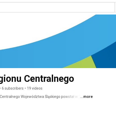
gionu Centralnego
•
6 subscribers
•
19 videos
Centralnego Województwa Śląskiego powstał w 2013 r. 
...more
rządy w celu ich udziału we wdrażaniu funduszy 
ozyskania środków unijnych. Jednym z naszych zadań 
y Zintegrowanych Inwestycji Terytorialnych (ZIT). To 