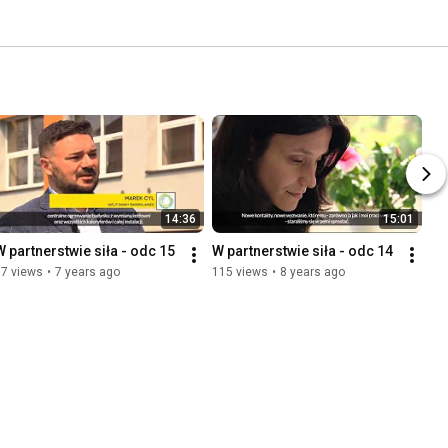
14:36
15:01
W partnerstwie siła - odc 15
W partnerstwie siła - odc 14
67 views
•
7 years ago
115 views
•
8 years ago