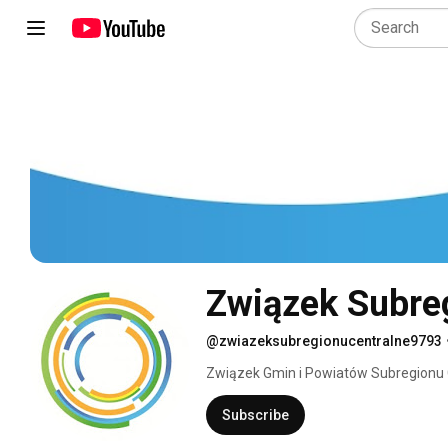
Związek Subre
@zwiazeksubregionucentralne9793
Związek Gmin i Powiatów Subregionu 
Jesteśmy instytucją zrzeszającą samo
europejskich oraz efektywniejszego p
Subscribe
jest wprowadzenie do realizacji formuł