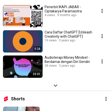
Penerbit IKAPI JABAR -
Ciptakarya Paramacitra
4 views
9 months ago
0:59
Cara Daftar ChatGPT [Unleash
Creativity with ChatGPT]
19 views
3 years ago
5:24
Audioterapi Money Mindset -
Berdamai dengan Diri Sendiri
28 views
3 years ago
23:31
Shorts