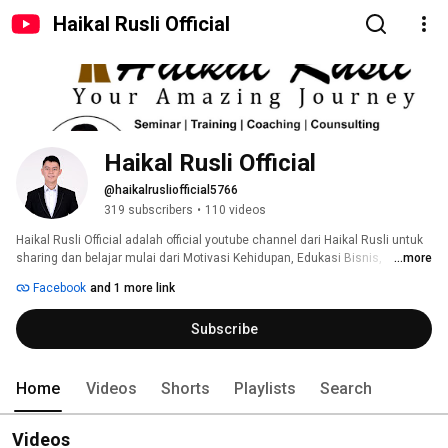
Haikal Rusli Official
Haikal Rusli Official
@haikalrusliofficial5766
319 subscribers
•
110 videos
Haikal Rusli Official adalah official youtube channel dari Haikal Rusli untuk 
sharing dan belajar mulai dari Motivasi Kehidupan, Edukasi Bisnis, 
...more
Perencanaan Keuangan, Q&A Seputar Pengembangan Diri dan segala hal 
Facebook
and 1 more link
tentang keilmuan silahkan Like, Komentar dan Share video kami dan 
jangan lupa subcribe ajak orang lain untuk berkunjung ke channel ini agar 
Subscribe
mereka mendapatkan manfaat yang sama dengan Anda. 
Home
Videos
Shorts
Playlists
Search
Videos