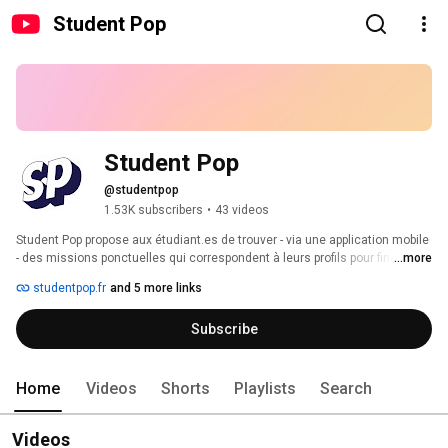
Student Pop
Student Pop
@studentpop
1.53K subscribers
•
43 videos
Student Pop propose aux étudiant.es de trouver - via une application mobile 
- des missions ponctuelles qui correspondent à leurs profils pour financer 
...more
leur vie étudiante. 📲 
studentpop.fr
and 5 more links
Subscribe
Home
Videos
Shorts
Playlists
Search
Videos