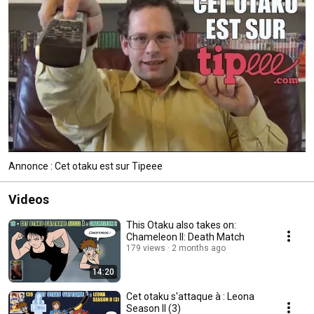
Annonce : Cet otaku est sur Tipeee
Videos
This Otaku also takes on:
Chameleon II: Death Match
179 views
2 months ago
14:20
Cet otaku s'attaque à : Leona
Season II (3)