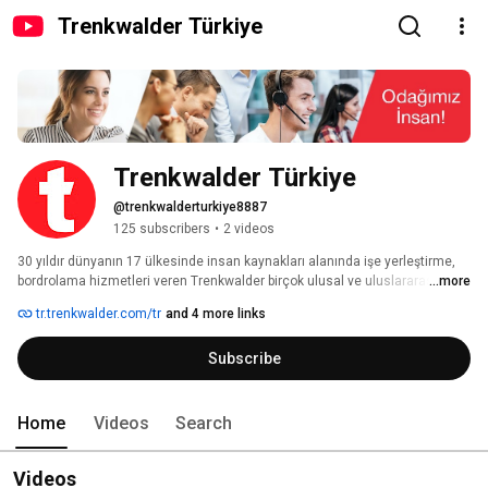
Trenkwalder Türkiye
Trenkwalder Türkiye
@trenkwalderturkiye8887
125 subscribers
•
2 videos
30 yıldır dünyanın 17 ülkesinde insan kaynakları alanında işe yerleştirme, 
bordrolama hizmetleri veren Trenkwalder birçok ulusal ve uluslararası 
...more
firmaya CRM, tedarik zinciri gibi operasyonel süreç yönetimine dair 
tr.trenkwalder.com/tr
and 4 more links
hizmetler sunar. 
Subscribe
Home
Videos
Search
Videos