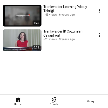
Trenkwalder Learning Yılbaşı
Tebriği
143 views
6 years ago
1:22
Trenkwalder İK Çözümleri
Cevaplıyor!
625 views
9 years ago
0:59
Library
Home
Shorts