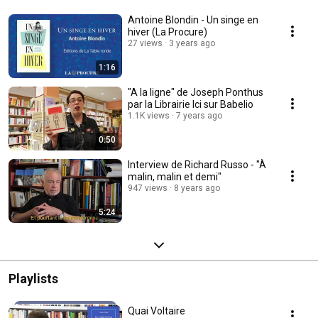
Antoine Blondin - Un singe en
hiver (La Procure)
27 views
3 years ago
1:16
"A la ligne" de Joseph Ponthus
par la Librairie Ici sur Babelio
1.1K views
7 years ago
0:50
Interview de Richard Russo - "À
malin, malin et demi"
947 views
8 years ago
5:24
Playlists
Quai Voltaire