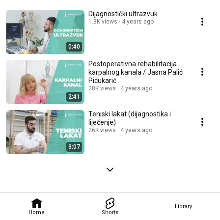
Dijagnostički ultrazvuk
1.3K views
4 years ago
0:40
Postoperativna rehabilitacija
karpalnog kanala / Jasna Palić
Picukarić
28K views
4 years ago
2:41
Teniski lakat (dijagnostika i
liječenje)
26K views
4 years ago
3:07
Library
Home
Shorts