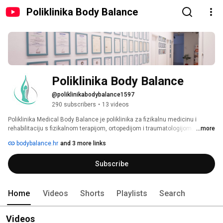
Poliklinika Body Balance
Poliklinika Body Balance
@poliklinikabodybalance1597
290 subscribers
•
13 videos
Poliklinika Medical Body Balance je poliklinika za fizikalnu medicinu i 
rehabilitaciju s fizikalnom terapijom, ortopedijom i traumatologijom. 
...more
Nalazimo se u Zagrebu, između predivnoga Parka Maksimir i KBC Rebro na 
bodybalance.hr
and 3 more links
adresi Ulica Frane Kesterčaneka 2b. Vlasnik i ravnatelj poliklinike je Velibor 
Viboh, dipl. physioth., službeni fizioterapeut Hrvatske DAVIS CUP 
Subscribe
reprezentacije i naše najbolje tenisačice Donne Vekić. 
Home
Videos
Shorts
Playlists
Search
Videos