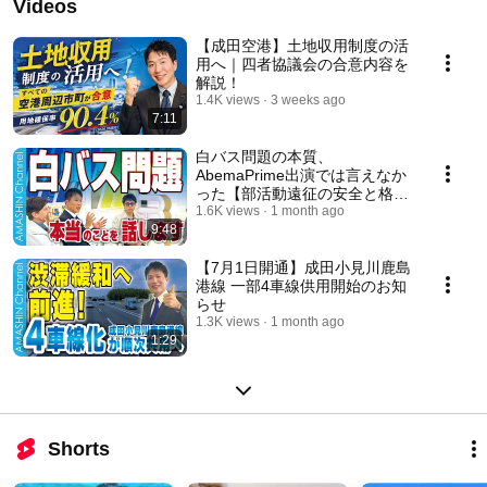
Videos
【成田空港】土地収用制度の活
用へ｜四者協議会の合意内容を
解説！
1.4K views
3 weeks ago
7:11
白バス問題の本質、
AbemaPrime出演では言えなか
った【部活動遠征の安全と格
差】
1.6K views
1 month ago
9:48
【7月1日開通】成田小見川鹿島
港線 一部4車線供用開始のお知
らせ
1.3K views
1 month ago
1:29
Shorts