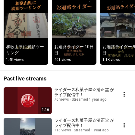
和歌山県に満願ツー
お遍路ライダー 10日
お遍路ライダー 
リング
目
目
1.4K views
401 views
1.1K views
Past live streams
ライダーズ和菓子屋☆清正堂 が
ライブ配信中！
70 views
Streamed 1 year ago
1:16
ライダーズ和菓子屋☆清正堂 が
ライブ配信中！
115 views
Streamed 1 year ago