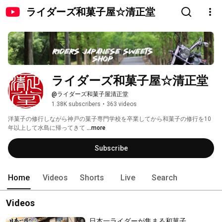
ライダーズ和菓子屋☆清正堂
ライダーズ和菓子屋☆清正堂
@ライダーズ和菓子屋清正堂
1.38K subscribers
•
363 videos
洋菓子の修行しながら神戸の菓子専門学校を卒業してから和菓子の修行を10
年以上して水島に帰ってきて 
...more
Subscribe
Home
Videos
Shorts
Live
Search
Videos
日本一ライダーが集まる和菓子