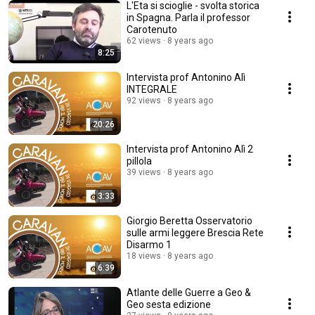
L'Eta si scioglie - svolta storica
in Spagna. Parla il professor
Carotenuto
62 views
8 years ago
8:25
Intervista prof Antonino Alì
INTEGRALE
92 views
8 years ago
20:26
Intervista prof Antonino Alì 2
pillola
39 views
8 years ago
3:33
Giorgio Beretta Osservatorio
sulle armi leggere Brescia Rete
Disarmo 1
18 views
8 years ago
6:39
Atlante delle Guerre a Geo &
Geo sesta edizione