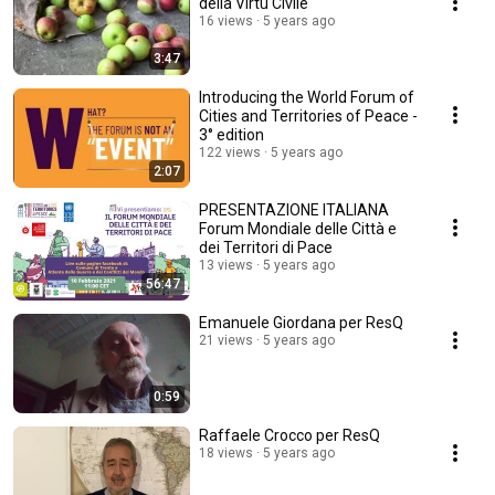
della Virtù Civile
16 views
5 years ago
3:47
Introducing the World Forum of
Cities and Territories of Peace -
3° edition
122 views
5 years ago
2:07
PRESENTAZIONE ITALIANA
Forum Mondiale delle Città e
dei Territori di Pace
13 views
5 years ago
56:47
Emanuele Giordana per ResQ
21 views
5 years ago
0:59
Raffaele Crocco per ResQ
18 views
5 years ago