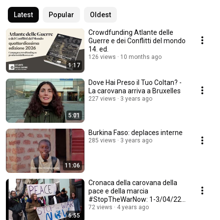
Latest
Popular
Oldest
Crowdfunding Atlante delle
Guerre e dei Conflitti del mondo
14. ed.
126 views
10 months ago
1:17
Dove Hai Preso il Tuo Coltan? -
La carovana arriva a Bruxelles
227 views
3 years ago
5:01
Burkina Faso: deplaces interne
285 views
3 years ago
11:06
Cronaca della carovana della
pace e della marcia
#StopTheWarNow: 1-3/04/22
Leopoli, Ucraina.
72 views
4 years ago
6:55