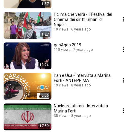
1:57
Il clima che verrà - Il Festival del
Cinema dei diritti umani di
Napoli
19 views
6 years ago
1:27
geo&geo 2019
118 views
7 years ago
10:24
Iran e Usa - intervista a Marina
Forti - ANTEPRIMA
19 views
8 years ago
5:56
Nucleare all'Iran - Intervista a
Marina Forti
35 views
8 years ago
17:59