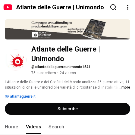
Atlante delle Guerre | Unimondo
Atlante delle Guerre | 
Unimondo
@atlantedelleguerreunimondo1541
75 subscribers
•
24 videos
L’Atlante delle Guerre e dei Conflitti del Mondo analizza 36 guerre attive, 11 
situazioni di crisi e un’incredibile varietà di circostanze di instabilità. 
...more
Racconta delle vittime, soprattutto civili, dei danni causati all'ambiente e al 
atlanteguerre.it
patrimonio culturale ed artistico di tanti Paesi. Gli oltre 40 giornalisti che vi 
lavorano si fanno portavoce di quanto accade nel mondo, fotografando 
Subscribe
disuguaglianze e frammentazione, dando voce a chi non ha la forza o la 
possibilità di farlo altrimenti. L’Atlante nasce per fornire uno strumento 
semplice e alla portata di tutti, una chiave per leggere la complessità del 
mondo. 
Home
Videos
Search