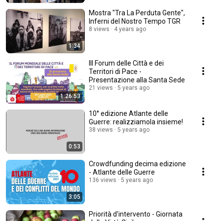
Mostra "Tra La Perduta Gente",
Inferni del Nostro Tempo TGR
8 views
4 years ago
1:34
III Forum delle Città e dei
Territori di Pace -
Presentazione alla Santa Sede
21 views
5 years ago
1:26:53
10° edizione Atlante delle
Guerre: realizziamola insieme!
38 views
5 years ago
0:53
Crowdfunding decima edizione
- Atlante delle Guerre
136 views
5 years ago
3:05
Priorità d'intervento - Giornata