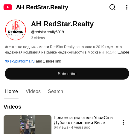
АН RedStar.Realty
АН RedStar.Realty
@redstar.realty6019
3 videos
Агентство недвижимости RedStar.Realty основано в 2019 году - это 
надежная компания на рынке недвижимости в Москве и Подмосковье, 
...more
а также в других региона России и СНГ. 
skyplatforma.ru
and 1 more link
Subscribe
Home
Videos
Search
Videos
Презентация отеля You&Co в
Дубае от компании Becar
64 views
4 years ago