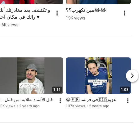
مين تكهرب؟؟😂😂
و تكتشف بعد مغادرتك أنك 
رائك في مكان آخر ♥️
19K views
5.6K views
1:11
1:03
عزوز🇩🇿في فرنسا 🇫🇷😂
قال الأستاذ لطلابه: من قتتل….
20K views
•
2 years ago
137K views
•
2 years ago