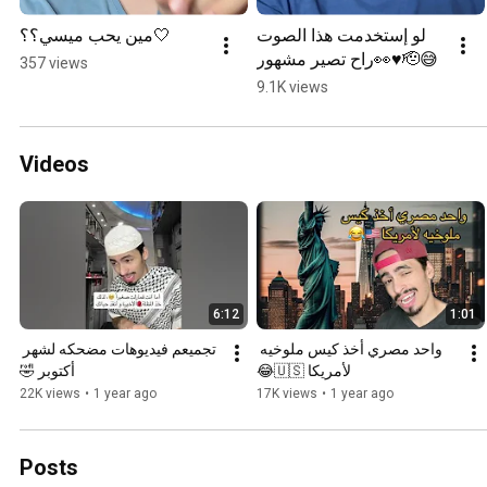
لو إستخدمت هذا الصوت 
مين يحب ميسي؟؟🤍
راح تصير مشهور👀♥️🫡😅
357 views
9.1K views
Videos
6:12
1:01
واحد مصري أخذ كيس ملوخيه 
تجميعم فيديوهات مضحكه لشهر 
لأمريكا 🇺🇸😂
أكتوبر 🤣
22K views
•
1 year ago
17K views
•
1 year ago
Posts