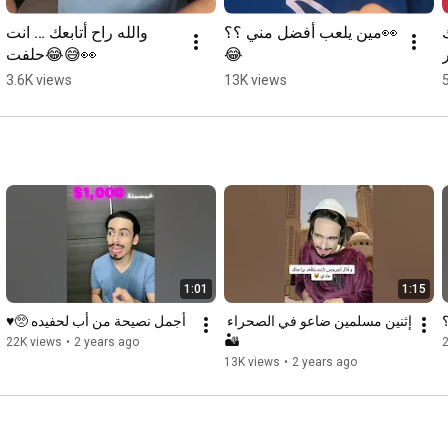
مين يلعب أفضل مني ؟؟👀
والله راح أتابعك … انت 
حلفت😂😅👀
😂
3.6K views
13K views
1:01
1:15
؟
إثنين مسلمين ضاعو في الصحراء 
أجمل نصيحة من أب لحفيده 🥺♥️
🏜️
22K views
•
2 years ago
13K views
•
2 years ago