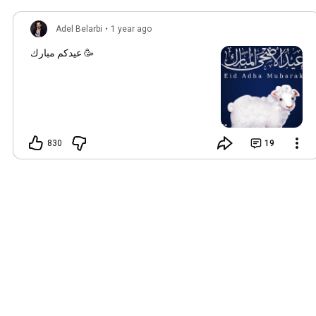
Adel Belarbi
•
1 year ago
عيدكم مبارك 🥳
830
19