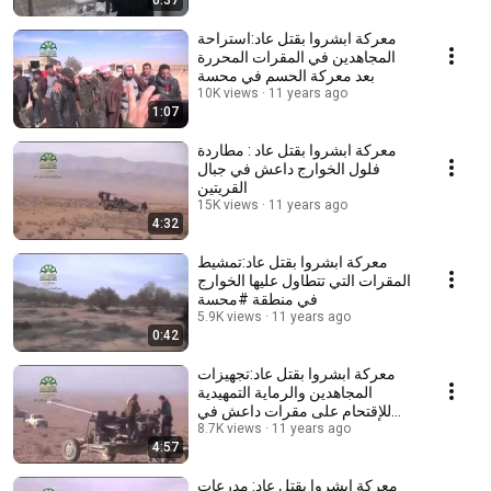
0:37
معركة ابشروا بقتل عاد:استراحة
المجاهدين في المقرات المحررة
بعد معركة الحسم في محسة
10K views
11 years ago
1:07
معركة ابشروا بقتل عاد : مطاردة
فلول الخوارج داعش في جبال
القريتين
15K views
11 years ago
4:32
معركة ابشروا بقتل عاد:تمشيط
المقرات التي تتطاول عليها الخوارج
في منطقة #محسة
5.9K views
11 years ago
0:42
معركة ابشروا بقتل عاد:تجهيزات
المجاهدين والرماية التمهيدية
للإقتحام على مقرات داعش في
11 years ago
منطقة محسة
8.7K views
4:57
معركة ابشروا بقتل عاد: مدرعات