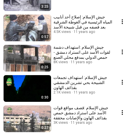
3:25
جيش الإسلام: إصلاح أحد أنابيب
المياه الرئيسية في الغوطة الشرقية
بعد قصفه من قبل شبيحة الأسد
4.5K views
11 years ago
0:57
جيش الإسلام :استهداف دشمة
لقوات الأسد على اتستراد دمشق -
حمص الدولي بمدفع محلي الصنع
8K views
11 years ago
0:25
جيش الإسلام: استهداف تجمعات
الشبيحة بحي تشرين الدمشقي
بقذائف الهاون
2.1K views
11 years ago
0:30
جيش الإسلام :قصف مواقع قوات
الأسد على استراد دمشق حمص
بقذائف الهاون والإصابات محققة
3K views
11 years ago
0:27