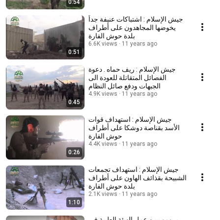
0:54
جيش الإسلام : اشتباكات عنيفة جداً
يخوضها المجاهدون على أطراف
بلدة حوش الفارة
6.6K views
11 years ago
0:51
جيش الإسلام : ريف حماه . دعوة
الفصائل المتقاتلة للعودة الى
الجبهات ودفع صائل النظام
4.9K views
11 years ago
0:45
جيش الإسلام : استهداف قوات
الأسد بقناصة دوشكا على أطراف
حوش الفارة
4.4K views
11 years ago
0:26
جيش الإسلام : استهداف تجمعات
الشبيحة بقذائف الهاون على أطراف
بلدة حوش الفارة
2.1K views
11 years ago
1:10
برومو يبين عمل الهيئة الطبية في