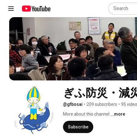
ぎふ防災・減
@gfbosai
•
209 subscribers
•
95 vide
More about this channel
...more
Subscribe