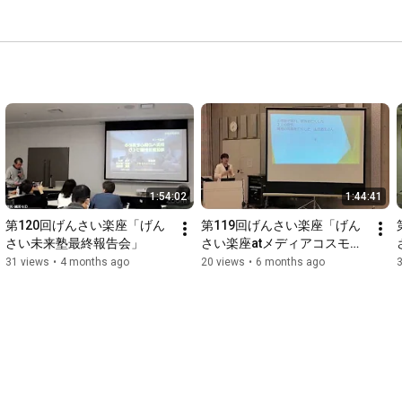
1:54:02
1:44:41
第120回げんさい楽座「げん
第119回げんさい楽座「げん
さい未来塾最終報告会」
さい楽座atメディアコスモ
ス」
31 views
•
4 months ago
20 views
•
6 months ago