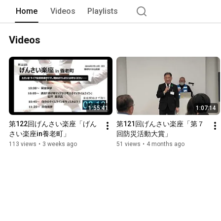
Home
Videos
Playlists
Videos
1:55:41
1:07:14
第122回げんさい楽座「げん
第121回げんさい楽座「第７
さい楽座in養老町」
回防災活動大賞」
113 views
•
3 weeks ago
51 views
•
4 months ago