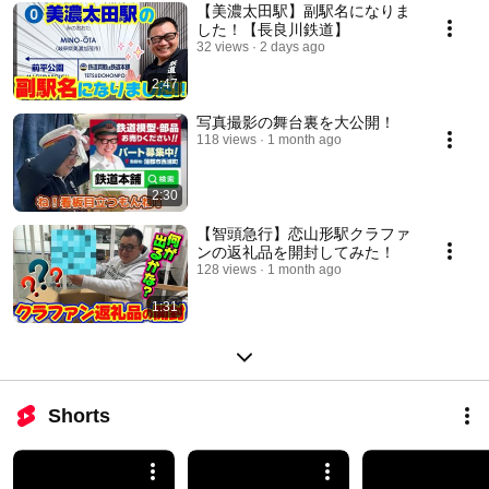
【美濃太田駅】副駅名になりま
した！【長良川鉄道】
32 views
2 days ago
2:47
写真撮影の舞台裏を大公開！
118 views
1 month ago
2:30
【智頭急行】恋山形駅クラファ
ンの返礼品を開封してみた！
128 views
1 month ago
1:31
Shorts