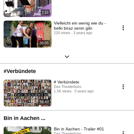
1:11
Vielleicht ein wenig wie du -
belki biraz senin gibi
220 views
3 years ago
36:05
#Verbündete
# Verbündete
Das Theaterbüro
1.5K views
5 years ago
38:40
Bin in Aachen ...
Bin in Aachen - Trailer #01
Das Theaterbüro