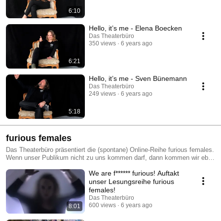
6:10
Hello, it’s me - Elena Boecken
Das Theaterbüro
350 views
6 years ago
6:21
Hello, it’s me - Sven Bünemann
Das Theaterbüro
249 views
6 years ago
5:18
furious females
Das Theaterbüro präsentiert die (spontane) Online-Reihe furious females.
Wenn unser Publikum nicht zu uns kommen darf, dann kommen wir eben
(digital) zu euch.
We are f****** furious! Auftakt
unser Lesungsreihe furious
females!
Das Theaterbüro
600 views
6 years ago
8:01