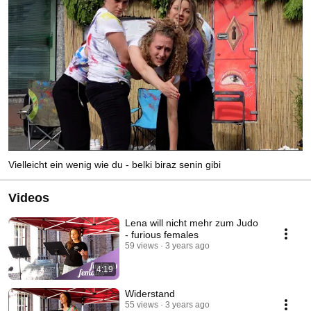
sinnentleert empfundenen - Wirklichkeit und der Bedeutung des Individuums 
innerhalb einer Risikogesellschaft angeregt werden. 
Vielleicht ein wenig wie du - belki biraz senin gibi
Videos
Lena will nicht mehr zum Judo
- furious females
59 views
3 years ago
4:19
Widerstand
55 views
3 years ago