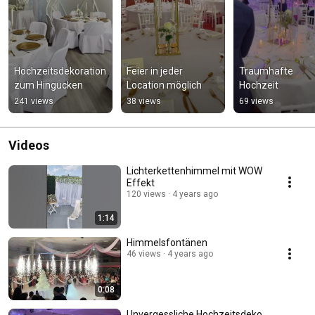
Hochzeitsdekoration 
Feier in jeder 
Traumhafte 
zum Hingucken
Location möglich
Hochzeit
241 views
38 views
69 views
Videos
Lichterkettenhimmel mit WOW
Effekt
120 views
4 years ago
1:14
Himmelsfontänen
46 views
4 years ago
0:08
Unvergessliche Hochzeitsdeko