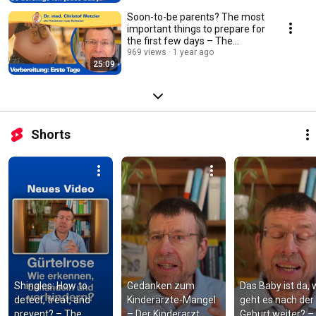
Soon-to-be parents? The most
important things to prepare for
the first few days – The
pediatricia...
969 views
1 year ago
25:09
Shorts
Shingles: How to 
Gedanken zum 
Das Baby ist da, w
detect, treat, and 
Kinderärzte-Mangel 
geht es nach der 
prevent? – The 
– Der Kinderarzt 
Geburt weiter? – 