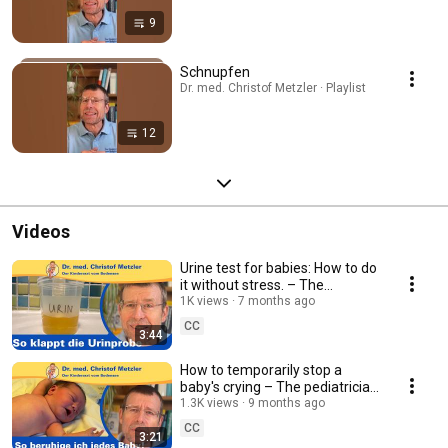
9
Schnupfen
Dr. med. Christof Metzler · Playlist
12
Videos
Urine test for babies: How to do
it without stress. – The
pediatrician from Lake
1K views
7 months ago
Constance
CC
3:44
How to temporarily stop a
baby's crying – The pediatrician
from Lake Constance
1.3K views
9 months ago
CC
3:21