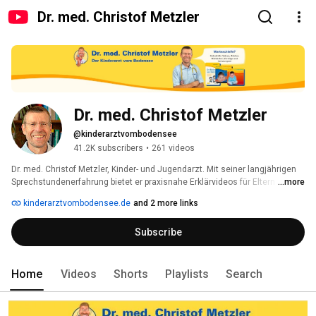
Dr. med. Christof Metzler
Dr. med. Christof Metzler
@kinderarztvombodensee
41.2K subscribers
•
261 videos
Dr. med. Christof Metzler, Kinder- und Jugendarzt. Mit seiner langjährigen 
Sprechstundenerfahrung bietet er praxisnahe Erklärvideos für Eltern zur 
...more
Selbsthilfe an. Als Autor von (Hör-)- Büchern und durch Seminare, 
kinderarztvombodensee.de
and 2 more links
Schulungen und Vorträge verfolgt er das gleiche Ziel: Eltern durch Wissen 
kompetenter machen, ihnen eine Entscheidungshilfe zur Hand zu geben, 
Subscribe
ob und wann ein Arztbesuch notwendig ist. Dadurch können Arztbesuche 
verkürzt und  unnötige Arztbesuche vermieden und das 
Gesundheitssystem entlastet werden. 
Home
Videos
Shorts
Playlists
Search