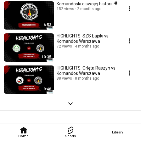
Komandoski o swojej historii 🎥
152 views
2 months ago
6:53
HIGHLIGHTS: SZS Łajski vs
Komandos Warszawa
72 views
4 months ago
10:35
HIGHLIGHTS: Orlęta Raszyn vs
Komandos Warszawa
88 views
8 months ago
9:48
Library
Home
Shorts