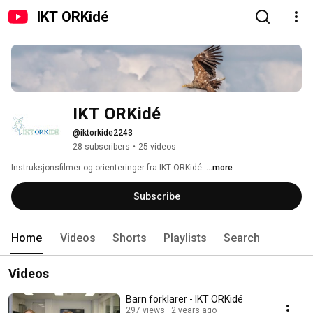
IKT ORKidé
IKT ORKidé
@iktorkide2243
28 subscribers
•
25 videos
Instruksjonsfilmer og orienteringer fra IKT ORKidé. 
...more
Subscribe
Home
Videos
Shorts
Playlists
Search
Videos
Barn forklarer - IKT ORKidé
297 views
2 years ago