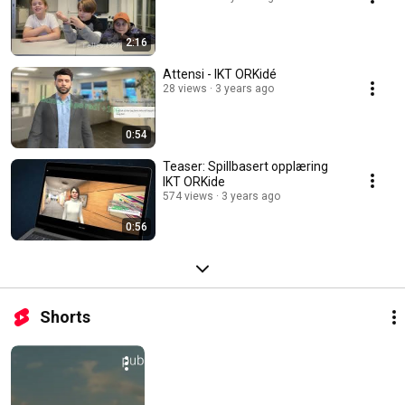
2:16
Attensi - IKT ORKidé
28 views
3 years ago
0:54
Teaser: Spillbasert opplæring
IKT ORKide
574 views
3 years ago
0:56
Shorts