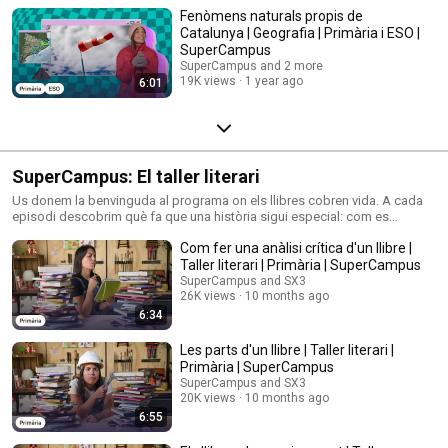
Fenòmens naturals propis de
Catalunya | Geografia | Primària i ESO |
SuperCampus
SuperCampus and 2 more
19K views
1 year ago
6:01
SuperCampus: El taller literari
Us donem la benvinguda al programa on els llibres cobren vida. A cada
episodi descobrim què fa que una història sigui especial: com es
construeixen els personatges, quin paper tenen les il·lustracions, quines
Com fer una anàlisi crítica d'un llibre |
són les veus dels narradors i què ens revelen la forma i la mida dels
llibres. Explorem els còmics, la poesia, el teatre i, fins i tot, llibres
Taller literari | Primària | SuperCampus
sorprenents que no hauries imaginat mai! Un viatge fascinant per a petits
SuperCampus and SX3
grans lectors amb ganes de descobrir la lectura i deixar-se endur per la
26K views
10 months ago
seva màgia.
6:34
Les parts d'un llibre | Taller literari |
Primària | SuperCampus
SuperCampus and SX3
20K views
10 months ago
6:55