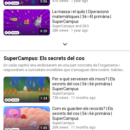
41K views
1 year ago
5:06
La massa i el quilo | Operacions
matemàtiques | 3è i 4t primària |
SuperCampus
SuperCampus and SX3
28K views
1 year ago
6:20
SuperCampus: Els secrets del cos
En cada capítol ens endinsarem en una part concreta de l'organisme i
respondrem a curiositats increïbles que s'amaguen dins nostre. Sabíeu
que normalment el cos ens avisa quan alguna cosa no funciona... tot i
Per a què serveixen els mocs? | Els
que potser no el sabem escoltar? També ens parla quan tenim gana,
quan estem cansats, quan estem enamorats o no ens trobem bé... Si
secrets del cos | 5è i 6è primària |
esteu atents, us adonareu que el cos sempre us parla. Només heu
SuperCampus
d'aprendre a escoltar-lo! "Els secrets del cos" són les píndoles
SuperCampus
d'animació del programa "Escolta el teu cos" del SX3.
73K views
11 months ago
1:24
Com es guarden els records? | Els
secrets del cos | 5è i 6è primària |
SuperCampus
SuperCampus
26K views
11 months ago
1:45