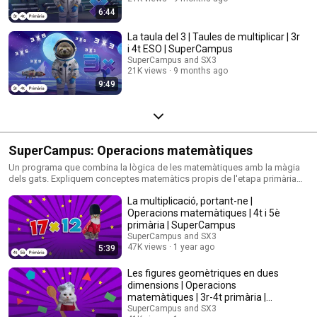
6:44
La taula del 3 | Taules de multiplicar | 3r
i 4t ESO | SuperCampus
SuperCampus and SX3
21K views
9 months ago
9:49
SuperCampus: Operacions matemàtiques
Un programa que combina la lògica de les matemàtiques amb la màgia
dels gats. Expliquem conceptes matemàtics propis de l'etapa primària
de manera didàctica, divertida i, sobretot, felina!
La multiplicació, portant-ne |
Operacions matemàtiques | 4t i 5è
primària | SuperCampus
SuperCampus and SX3
47K views
1 year ago
5:39
Les figures geomètriques en dues
dimensions | Operacions
matemàtiques | 3r-4t primària |
SuperCampus
SuperCampus and SX3