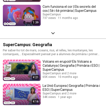
Com funciona el cor | Els secrets del
cos | 5è i 6è primària | SuperCampus
SuperCampus
737 views
11 months ago
1:39
SuperCampus: Geografia
Per saber-ho tot de mars, oceans, rius, el relleu, les muntanyes, les
comarques,... Especialment pensat per a alumnes de primària i primer
cicle de l'ESO.
Volcans en erupció! Els Volcans a
Catalunya | Geografia | Primària i ESO |
SuperCampus
SuperCampus and 2 more
65K views
10 months ago
4:21
La Unió Europea | Geografia | Primària i
ESO | SuperCampus
SuperCampus and 2 more
34K views
1 year ago
4:16