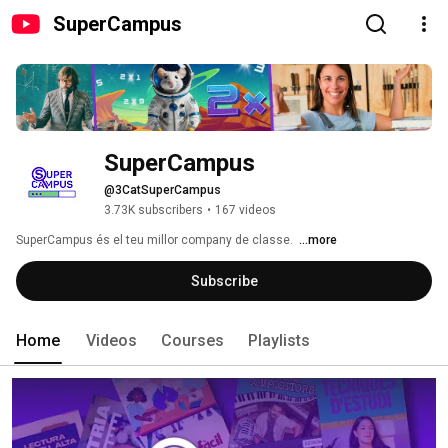
SuperCampus
SuperCampus
@3CatSuperCampus
3.73K subscribers
•
167 videos
SuperCampus és el teu millor company de classe.  
...more
Subscribe
Home
Videos
Courses
Playlists