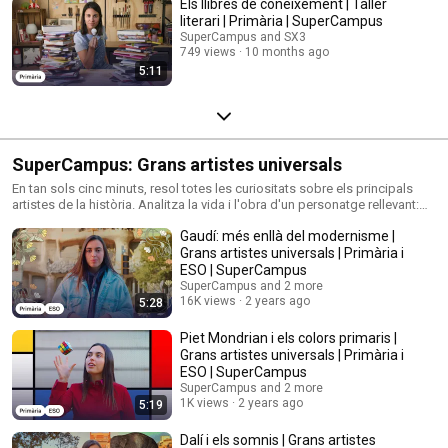
Els llibres de coneixement | Taller
literari | Primària | SuperCampus
SuperCampus and SX3
749 views
10 months ago
5:11
SuperCampus: Grans artistes universals
En tan sols cinc minuts, resol totes les curiositats sobre els principals
artistes de la història. Analitza la vida i l'obra d'un personatge rellevant:
explica qui era, quin era el seu estil i per què és tan rellevant.
Gaudí: més enllà del modernisme |
Grans artistes universals | Primària i
ESO | SuperCampus
SuperCampus and 2 more
16K views
2 years ago
5:28
Piet Mondrian i els colors primaris |
Grans artistes universals | Primària i
ESO | SuperCampus
SuperCampus and 2 more
1K views
2 years ago
5:19
Dalí i els somnis | Grans artistes