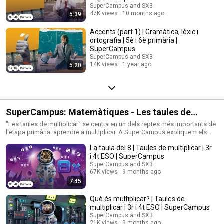
SuperCampus and SX3
47K views
10 months ago
5:39
Accents (part 1) | Gramàtica, lèxic i
ortografia | 5è i 6è primària |
SuperCampus
SuperCampus and SX3
14K views
1 year ago
5:20
SuperCampus: Matemàtiques - Les taules de
multiplicar
"Les taules de multiplicar" se centra en un dels reptes més importants de
l'etapa primària: aprendre a multiplicar. A SuperCampus expliquem els
principals conceptes matemàtics relacionats amb les multiplicacions i
La taula del 8 | Taules de multiplicar | 3r
les taules de l'1 al 12 de manera didàctica i, a més, divertida. En aquesta
producció del SX3 aprenem què és multiplicar, per a què serveix i com
i 4t ESO | SuperCampus
fer-ho per no perdre's en l'intent. Tot això ho fem de la mà d'uns
SuperCampus and SX3
entrenadors molt especials: un grup d'animals astronautes que
67K views
9 months ago
conformen l'Agència Matemàtica Espacial i que ens introdueixen en el
7:45
meravellós univers de les multiplicacions. Junts farem aquest viatge
apassionant. Comença l'aventura!
Què és multiplicar? | Taules de
multiplicar | 3r i 4t ESO | SuperCampus
SuperCampus and SX3
21K views
9 months ago