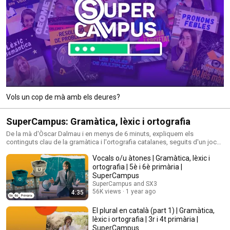
Vols un cop de mà amb els deures?
SuperCampus: Gramàtica, lèxic i ortografia
De la mà d'Òscar Dalmau i en menys de 6 minuts, expliquem els
continguts clau de la gramàtica i l'ortografia catalanes, seguits d'un joc
per posar-los en pràctica.
Vocals o/u àtones | Gramàtica, lèxic i
ortografia | 5è i 6è primària |
SuperCampus
SuperCampus and SX3
56K views
1 year ago
4:35
El plural en català (part 1) | Gramàtica,
lèxic i ortografia | 3r i 4t primària |
SuperCampus