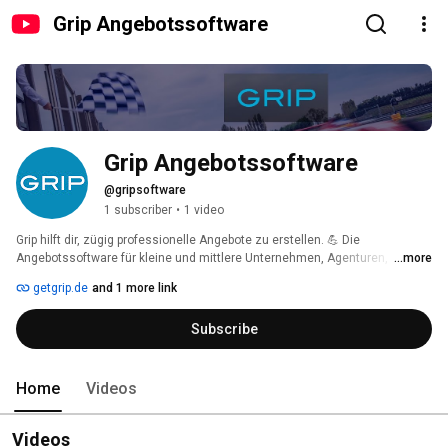
Grip Angebotssoftware
Grip Angebotssoftware
@gripsoftware
1 subscriber
•
1 video
Grip hilft dir, zügig professionelle Angebote zu erstellen. 💪 Die 
Angebotssoftware für kleine und mittlere Unternehmen, Agenturen, 
...more
Selbständige, die ausführliche und überzeugende Angebote mit 
getgrip.de
and 1 more link
aussagekräftigen Inhalten erstellen wollen. Mehr Infos findest du auf 👉 
getgrip.de 
Subscribe
Home
Videos
Videos