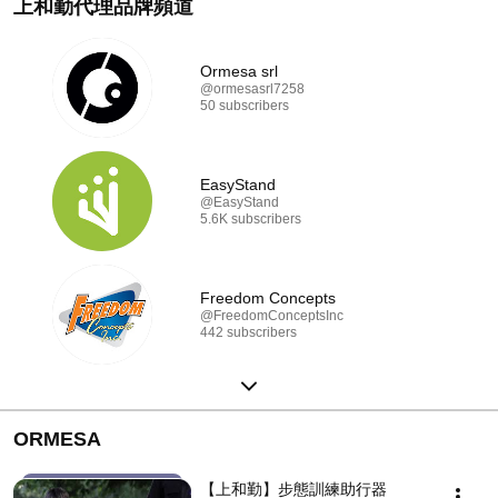
上和勤代理品牌頻道
Ormesa srl
@ormesasrl7258
50 subscribers
EasyStand
@EasyStand
5.6K subscribers
Freedom Concepts
@FreedomConceptsInc
442 subscribers
ORMESA
【上和勤】步態訓練助行器