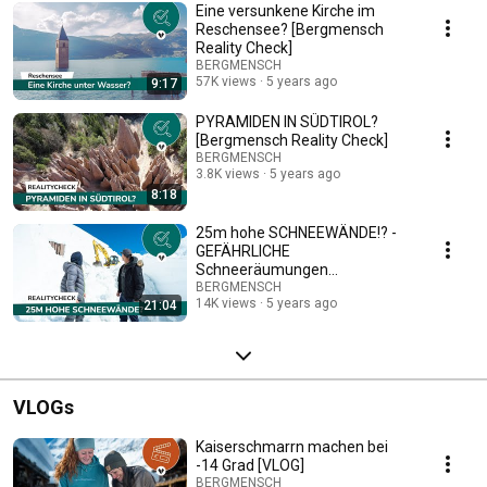
Eine versunkene Kirche im
Reschensee? [Bergmensch
Reality Check]
BERGMENSCH
57K views
5 years ago
9:17
PYRAMIDEN IN SÜDTIROL?
[Bergmensch Reality Check]
BERGMENSCH
3.8K views
5 years ago
8:18
25m hohe SCHNEEWÄNDE!? -
GEFÄHRLICHE
Schneeräumungen
TIMMELSJOCH [Bergmensch
BERGMENSCH
14K views
5 years ago
21:04
Reality Check]
VLOGs
Kaiserschmarrn machen bei
-14 Grad [VLOG]
BERGMENSCH