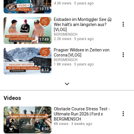
4.3K views
5 years ago
10:15
Eisbaden im Montiggler See 🥶
Wer hält's am längsten aus?
[VLOG]
BERGMENSCH
2.2K views
5 years ago
17:49
Pragser Wildsee in Zeiten von
Corona [VLOG]
BERGMENSCH
1.8K views
5 years ago
8:13
Videos
Obstacle Course Stress Test -
Ultimate Run 2026 | Ford x
BERGMENSCH
88 views
3 weeks ago
8:00