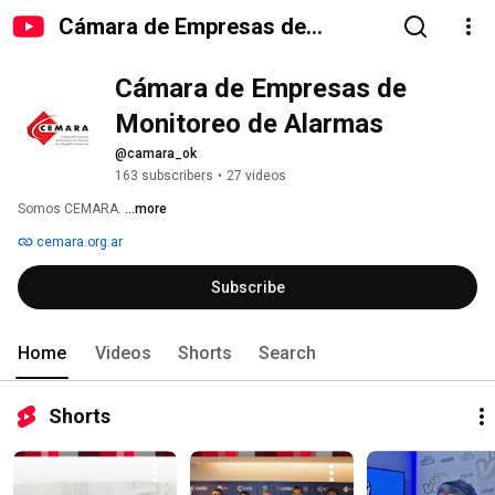
Cámara de Empresas de
Monitoreo de Alarmas
Cámara de Empresas de 
Monitoreo de Alarmas
@camara_ok
163 subscribers
•
27 videos
Somos CEMARA. 
...more
cemara.org.ar
Subscribe
Home
Videos
Shorts
Search
Shorts