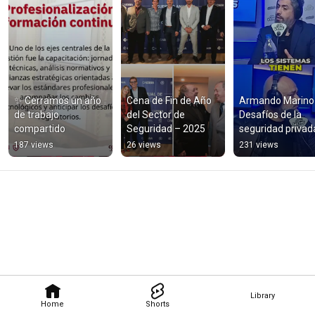
✨ Cerramos un año 
Cena de Fin de Año 
Armando Marinozz
de trabajo 
del Sector de 
Desafíos de la 
compartido
Seguridad – 2025
seguridad privada
Argentina
187 views
26 views
231 views
Library
Home
Shorts