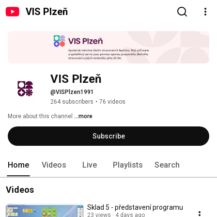
VIS Plzeň
VIS Plzeň
@VISPlzen1991
264 subscribers
•
76 videos
More about this channel
...more
Subscribe
Home
Videos
Live
Playlists
Search
Videos
Sklad 5 - představení programu
23 views
4 days ago